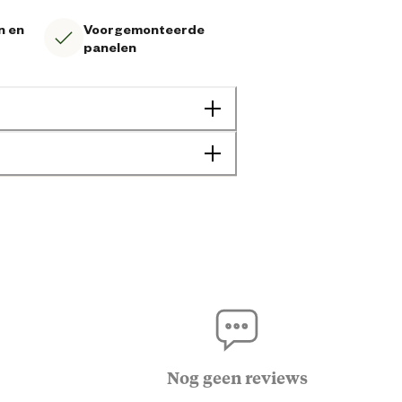
n en
Voorgemonteerde
panelen
8718469460250
140 cm
149 cm
Nog geen reviews