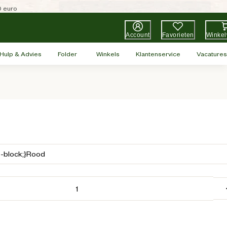
0 euro
Account
Favorieten
Winke
Hulp & Advies
Folder
Winkels
Klantenservice
Vacatures