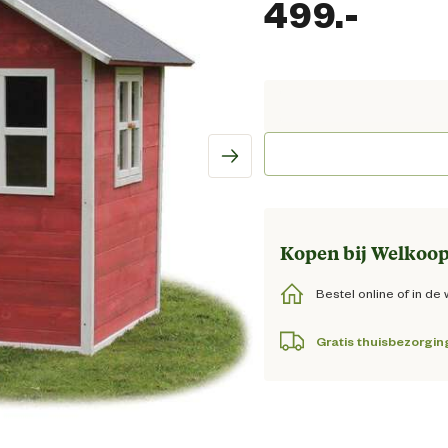
499.
-
Huidi
Kopen bij Welkoop
Bestel online of in de 
Gratis thuisbezorgin