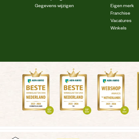
Gegevens wijzigen
Eigen merk
Franchise
Vacatures
Winkels