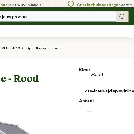
tour
in ruim 160 winkels
Gratis thuisbezorgd
vanaf 5
 jouw product.
EXIT Loft 100 - Speelhuisje - Rood
Kleur
:
Rood
je - Rood
Aantal
−