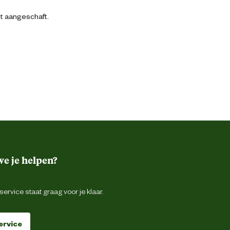
bt aangeschaft.
e je helpen?
ervice staat graag voor je klaar.
ervice