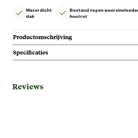
Waterdicht
Bestand tegen weersinvloede
dak
houtrot
Productomschrijving
Specificaties
Algemene informatie
Reviews
Ean
Artikel breedte
Artikel diepte