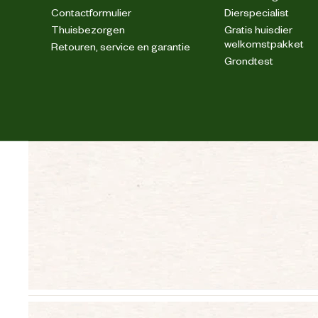
Contactformulier
Dierspecialist
Thuisbezorgen
Gratis huisdier
welkomstpakket
Retouren, service en garantie
Grondtest