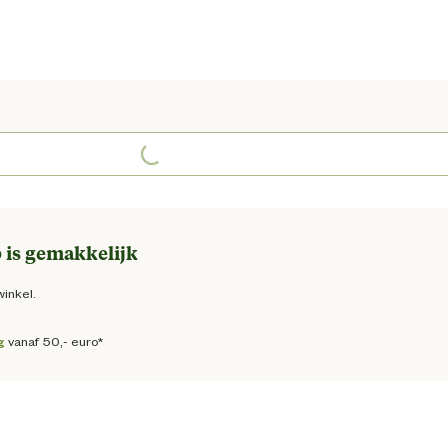
ge prijs € 499,00
Loading...
 is gemakkelijk
winkel.
g
vanaf 50,- euro*