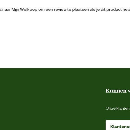
159 cm
 naar Mijn Welkoop om een review te plaatsen als je dit product he
Rood
149 cm
Kunnen w
Onze klantens
Klantens