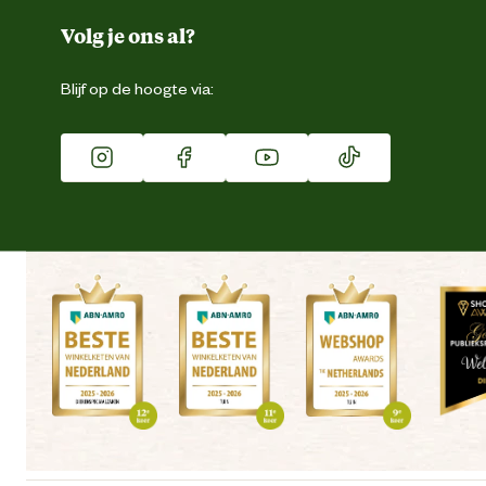
Duurzaamheid
Volg je ons al?
Eigen merk
Blijf op de hoogte via:
Franchise
Vacatures
Winkels