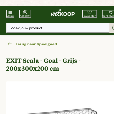
Beste Winkelketen
Tuin & Dier
Account
Favorieten
Winkelw
Menu
Zoek jouw product.
Terug naar Speelgoed
EXIT Scala - Goal - Grijs -
200x300x200 cm