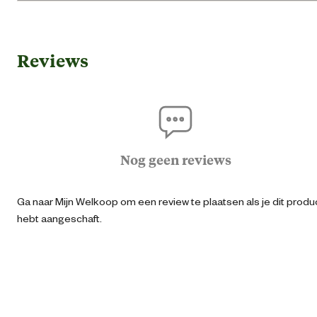
Gebruik & Geschiktheid
Reviews
Geschikt voor leeftijdsfase
Jonger
Algemene informatie
Ean
87177030202
Nog geen reviews
Artikel breedte
300 
Ga naar Mijn Welkoop om een review te plaatsen als je dit produ
hebt aangeschaft.
Artikel diepte
200 
Artikel hoogte
200 
Kleur detail
Gri