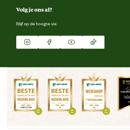
Duurzaamheid
Volg je ons al?
Eigen merk
Blijf op de hoogte via:
Franchise
Vacatures
Winkels