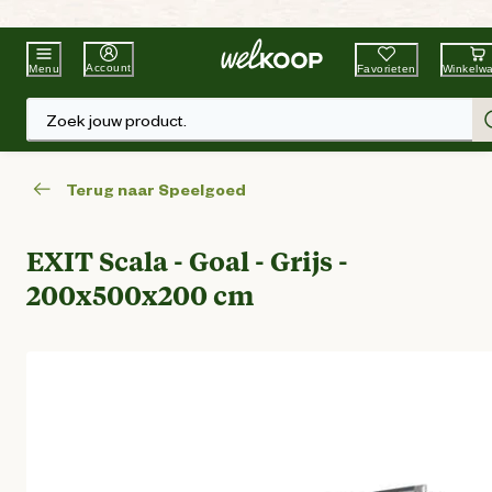
Beste Winkelketen
Tuin & Dier
Account
Favorieten
Winkelw
Menu
Zoek jouw product.
Terug naar Speelgoed
EXIT Scala - Goal - Grijs -
200x500x200 cm