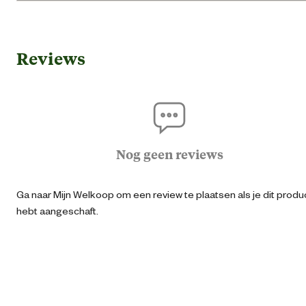
Gebruik & Geschiktheid
Reviews
Geschikt voor leeftijdsfase
Jonger
Algemene informatie
Ean
87177030200
Nog geen reviews
Artikel breedte
500 
Ga naar Mijn Welkoop om een review te plaatsen als je dit produ
hebt aangeschaft.
Artikel diepte
200 
Artikel hoogte
200 
Kleur detail
Gri