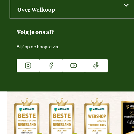
Saldo opvragen
Grondtest
Over Welkoop
Gegevens wijzigen
Over ons
Duurzaamheid
Volg je ons al?
Eigen merk
Blijf op de hoogte via:
Franchise
Vacatures
Winkels