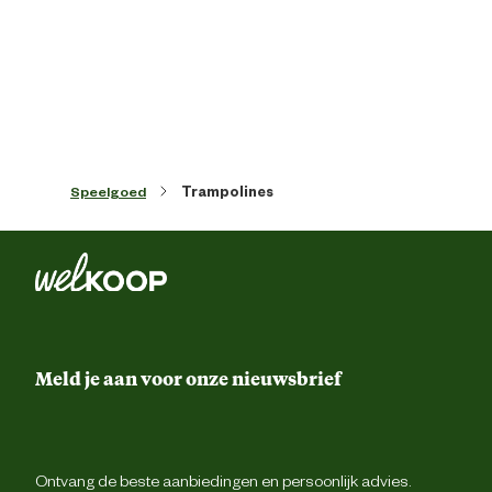
Kleur detail
Gro
Meegeleverde accessoires
veiligheidsn
Vorm
Ro
Speelgoed
Trampolines
Dikte frame
38 
Dikte rand
20 
Materiaal & Samenstelling
Meld je aan voor onze nieuwsbrief
Biologisch
N
Materiaal
Meta
Ontvang de beste aanbiedingen en persoonlijk advies.