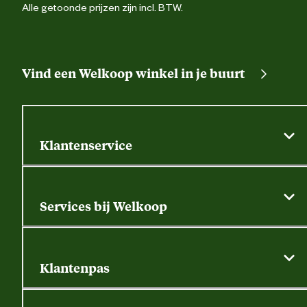
Alle getoonde prijzen zijn incl. BTW.
Vind een Welkoop winkel in je buurt
Klantenservice
Algemene actievoorwaarden
Klantenservice
Services bij Welkoop
Contactformulier
Alle services
Thuisbezorgen
Bewateringsadvies
Retouren, service en garantie
Klantenpas
Dierspecialist
Alles over de klantenpas
Gratis huisdier welkomstpakket