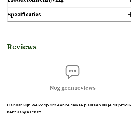
Specificaties
Gebruik & Geschiktheid
Reviews
Geschikt voor leeftijdsfase
3 jaar en oud
Algemene informatie
Ean
87197432505
Nog geen reviews
Artikel diameter
244 
Ga naar Mijn Welkoop om een review te plaatsen als je dit produ
hebt aangeschaft.
Breedte rand
28.5 