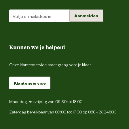
Materiaal mat
Polypropyle
Aanmelden
Materiaal rand
PV
Kunnen we je helpen?
Materiaal veiligheidsnet
PV
Onze klantenservice staat graag voor je klaar.
Klantenservice
Maandag t/m vrijdag van 09:30 tot 18:00
Zaterdag bereikbaar van 09:00 tot 17:00 op
088 - 2324800