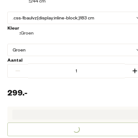
:
244 cm
Kleur
:
Groen
Aantal
−
+
299.
-
Huidige prijs € 299,00
Loading...