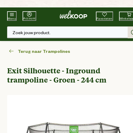
Beste Winkelketen
Tuin & Dier
Account
Favorieten
Winkelw
Menu
Zoek jouw product.
Terug naar Trampolines
Exit Silhouette - Inground
trampoline - Groen - 244 cm