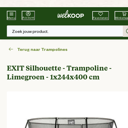
Beste Winkelketen
Tuin & Dier
Account
Favorieten
Winkelw
Menu
Zoek jouw product.
Terug naar Trampolines
EXIT Silhouette - Trampoline -
Limegroen - 1x244x400 cm