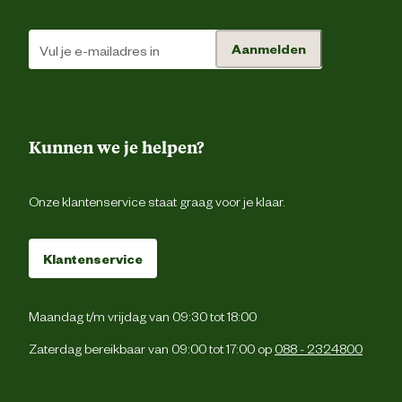
Materiaal mat
Polypropyle
Aanmelden
Materiaal rand
PV
Kunnen we je helpen?
Materiaal veiligheidsnet
Polyethe
Advies & Onderhoud
Onze klantenservice staat graag voor je klaar.
Garantie
2 ja
Klantenservice
Maandag t/m vrijdag van 09:30 tot 18:00
Zaterdag bereikbaar van 09:00 tot 17:00 op
088 - 2324800