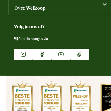
Saldo opvragen
Grondtest
Over Welkoop
Gegevens wijzigen
Over ons
Duurzaamheid
Volg je ons al?
Eigen merk
Blijf op de hoogte via:
Franchise
Vacatures
Winkels