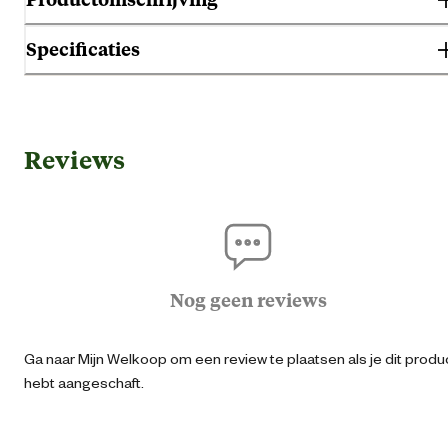
Specificaties
Gebruik & Geschiktheid
Reviews
Geschikt voor leeftijdsfase
3 jaar en oud
Algemene informatie
Ean
87197432502
Nog geen reviews
Artikel breedte
0 
Ga naar Mijn Welkoop om een review te plaatsen als je dit produ
hebt aangeschaft.
Artikel diepte
400 