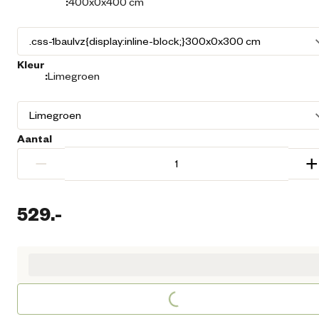
:
400x0x400 cm
Kleur
:
Limegroen
Aantal
−
+
529.
-
Huidige prijs € 529,00