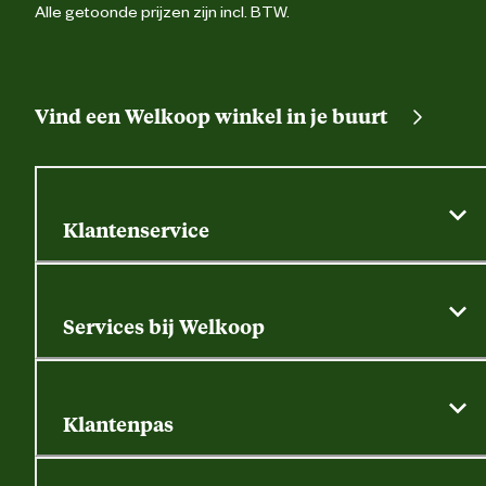
Alle getoonde prijzen zijn incl. BTW.
Vind een Welkoop winkel in je buurt
Klantenservice
Algemene actievoorwaarden
Klantenservice
Services bij Welkoop
Contactformulier
Alle services
Thuisbezorgen
Bewateringsadvies
Retouren, service en garantie
Klantenpas
Dierspecialist
Alles over de klantenpas
Gratis huisdier welkomstpakket