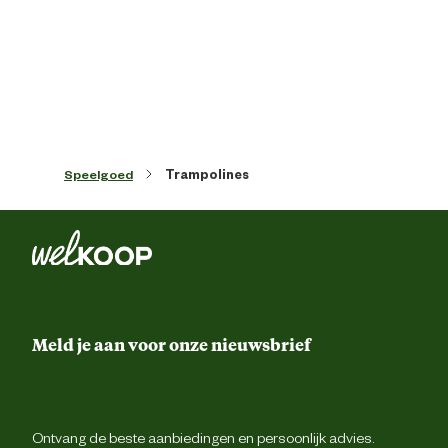
Artikel hoogte
400 
Breedte rand
29 
Kleur detail
Limegro
Speelgoed
Trampolines
Meegeleverde accessoires
veiligheidsn
Vorm
Rechthoek
Dikte frame
42 
Meld je aan voor onze nieuwsbrief
Dikte rand
20 
Materiaal & Samenstelling
Ontvang de beste aanbiedingen en persoonlijk advies.