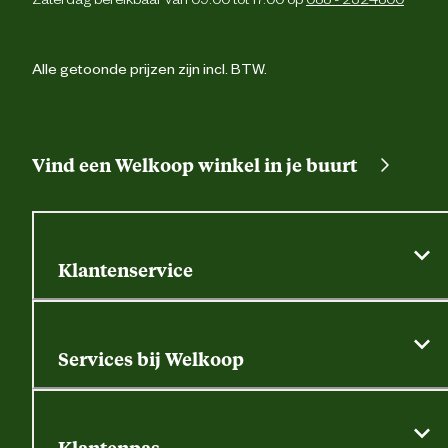
Alle getoonde prijzen zijn incl. BTW.
Vind een Welkoop winkel in je buurt
Klantenservice
Algemene actievoorwaarden
Klantenservice
Services bij Welkoop
Contactformulier
Alle services
Thuisbezorgen
Bewateringsadvies
Retouren, service en garantie
Klantenpas