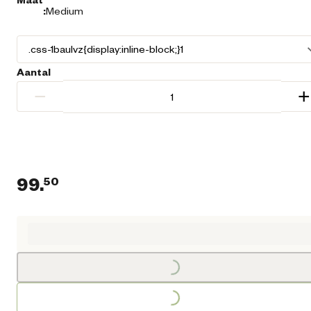
:
Medium
Aantal
−
+
99.
50
Huidige prijs € 99,50
Loading...
Loading...