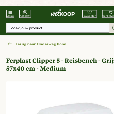
Beste Winkelketen
Tuin & Dier
Account
Favorieten
Winkelw
Menu
Zoek jouw product.
Terug naar Onderweg hond
Ferplast Clipper 5 - Reisbench - Grij
57x40 cm - Medium