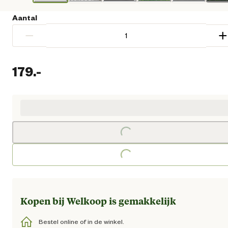
Aantal
−
+
179.
-
Huidige prijs € 179,00
Loading...
Loading...
Kopen bij Welkoop is gemakkelijk
Bestel online of in de winkel.