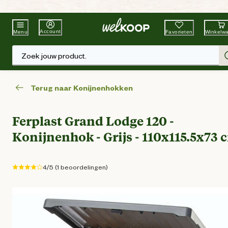
Beste Winkelketen
Tuin & Dier
Account
Favorieten
Winkelw
Menu
Zoek jouw product.
Terug naar Konijnenhokken
Ferplast Grand Lodge 120 -
Konijnenhok - Grijs - 110x115.5x73 
4/5 (1 beoordelingen)