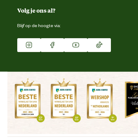
Duurzaamheid
Volg je ons al?
Eigen merk
Blijf op de hoogte via:
Franchise
Vacatures
Winkels