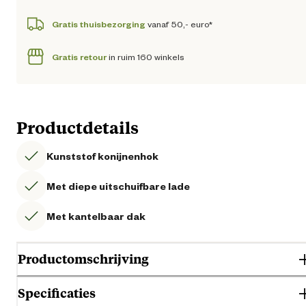
Gratis thuisbezorging
vanaf 50,- euro*
Gratis retour
in ruim 160 winkels
Productdetails
Kunststof konijnenhok
Met diepe uitschuifbare lade
Met kantelbaar dak
Productomschrijving
Specificaties
Op zoek naar een ruim en comfortabel konijnenhok? Ontdek de Ferpla