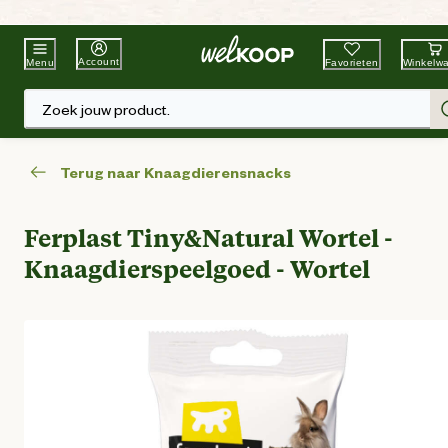
Beste Winkelketen
Tuin & Dier
Account
Favorieten
Winkelw
Menu
Zoek jouw product.
Terug naar Knaagdierensnacks
Ferplast Tiny&Natural Wortel -
Knaagdierspeelgoed - Wortel