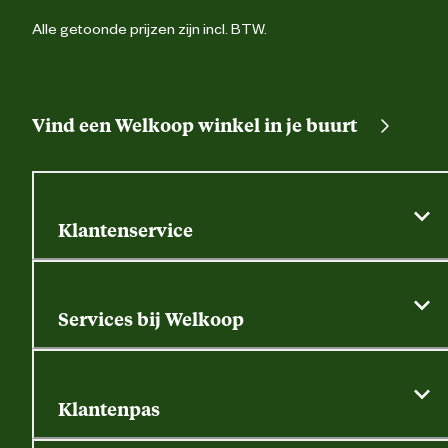
Alle getoonde prijzen zijn incl. BTW.
Vind een Welkoop winkel in je buurt
Klantenservice
Algemene actievoorwaarden
Klantenservice
Services bij Welkoop
Contactformulier
Alle services
Thuisbezorgen
Bewateringsadvies
Retouren, service en garantie
Klantenpas
Dierspecialist