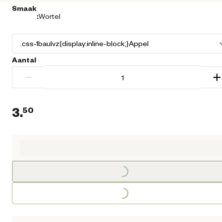
Smaak
:
Wortel
Aantal
−
+
3.
50
Huidige prijs € 3,50
Loading...
Loading...