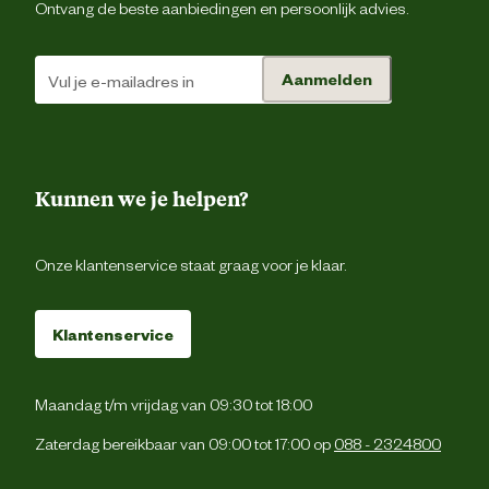
Ontvang de beste aanbiedingen en persoonlijk advies.
Kleur detail
Oran
Aanmelden
Smaak aroma detail
Wort
Type speelgoed
Gebitspeelt
Kunnen we je helpen?
Materiaal & Samenstelling
Onze klantenservice staat graag voor je klaar.
Voedingsgerelateerde eigenschappen
Eetba
Klantenservice
Ingredienten
Maiszetme
Maandag t/m vrijdag van 09:30 tot 18:00
Advies & Onderhoud
Zaterdag bereikbaar van 09:00 tot 17:00 op
088 - 2324800
Bewaaradvies
Droog bewar