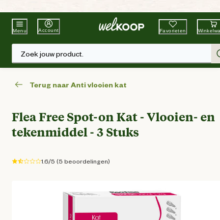
Beste Winkelketen
Tuin & Dier
Account
Favorieten
Winkelw
Menu
Zoek jouw product.
Terug naar Anti vlooien kat
Flea Free Spot-on Kat - Vlooien- en
tekenmiddel - 3 Stuks
1.6/5 (5 beoordelingen)