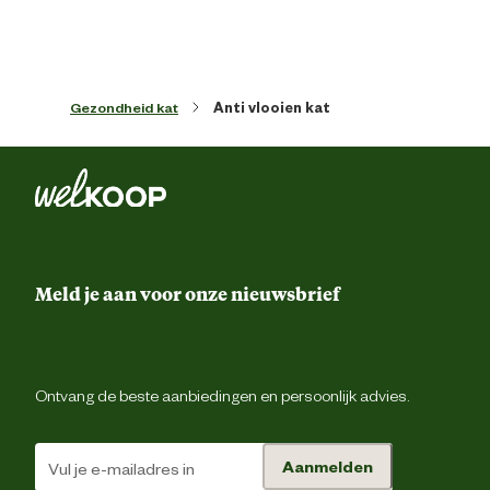
"
Fipronil
"
Jeroen de D V
|
23-05-2024
|
09:48
Gezondheid kat
Anti vlooien kat
Deze stof werkt niet meer. Vlooien zijn immuun voor deze stof
geworden. Word nog wel gebruikt in de pluimvee-industrie. Is wel
eens in de eieren terechtgekomen.
Meld je aan voor onze nieuwsbrief
"
Prima
"
Ontvang de beste aanbiedingen en persoonlijk advies.
Alwin Kruijt
|
12-03-2021
|
16:09
Aanmelden
Bij ons werkt Frontline niet meer tegen vlooien. Fipronil werkt