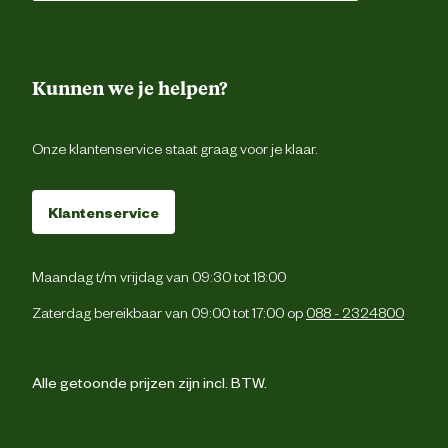
uitstekend (niet alleen bij kippen ;)) Poes vindt de druppels he-le-
maal niet fijn die natte kledder in haar nek. De breekpipetjes zijn
niet echt fijn. Na openen heb je scherpe randjes die je eigenlijk
moet rond knippen om je kat niet te krassen bij het toedienen. Ook
moet je eigenlijk 2x knijpen om de pipet goed leeg te krijgen. Dat
Kunnen we je helpen?
lukt meestal niet omdat poes dan al is vertrokken. Let op de
bijwerkingen, bij sommige katten kunnen huidklachten of overmatig
speekselproductie optreden. Maar dat geldt voor alle anti-vlo
Onze klantenservice staat graag voor je klaar.
middelen.
Klantenservice
Maandag t/m vrijdag van 09:30 tot 18:00
"
Wat een troep!
"
Zaterdag bereikbaar van 09:00 tot 17:00 op
088 - 2324800
Josanne Post
|
07-04-2020
|
17:36
Alle getoonde prijzen zijn incl. BTW.
Vanmiddag mijn kat deze pipet in de nek toegediend. Het arme
dier rent nu al 3 uur rond omdat het waarschijnlijk prikt oid en ik