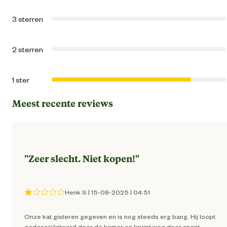
Artikel breedte
8.1 
3 sterren
ï»¿
Artikel diepte
2 
2 sterren
Artikel hoogte
14.6 
1 ster
Inhoud consumenten eenheid
3 Stu
Meest recente reviews
Productvorm
Vloeist
"
Zeer slecht. Niet kopen!
"
Tek
Tegen soort ongedierte
Vlooi
Henk S
|
15-08-2025
|
04:51
Materiaal & Samenstelling
Onze kat gisteren gegeven en is nog steeds erg bang. Hij loopt
gedesoriënteerd door de kamer en kruipt weg door angst.