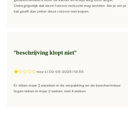
Onbegrijpelijk dat deze rotzooi verkocht mag worden. Als je om je
Samenstelling
50mg fipronil/pip
kat geeft dan zeker deze rotzooi niet kopen.
Advies & Onderhoud
Bewaren onder de 30 graden. Op een dro
(liefst donkere plaats). Buiten bereik van kinder
Bewaaradvies
houden. Niet gebruiken na de uiters
"
beschrijving klopt niet
"
gebruiksdatu
nico s
Niet toedienen aan kittens jonger dan 2 maande
|
02-05-2025
|
13:55
Niet toedienen aan kittens met e
Advies
lichaamsgewicht van minder dan 1 kg. Ni
gebruik
Er zitten maar 2 pipetten in de verpakking en de beschermduur
gebruiken in dieren met een beken
overgevoeligheid voor de werkza
tegen teken in maar 2 weken, niet 4 weken
bestanddelen of voor één van de hulpstoff