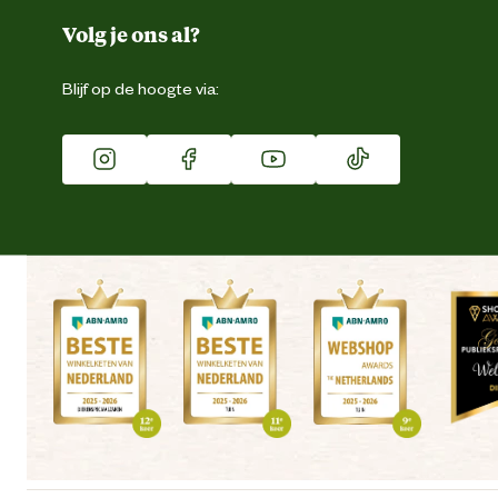
Duurzaamheid
Volg je ons al?
Eigen merk
Blijf op de hoogte via:
Franchise
Vacatures
Winkels