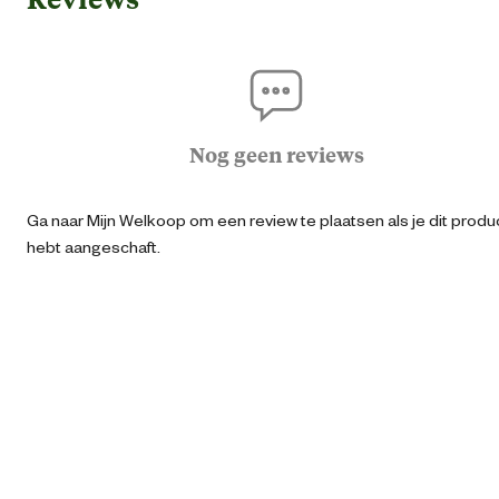
Artikel breedte
45 
Artikel diepte
20 
Nog geen reviews
Artikel hoogte
35 
Ga naar Mijn Welkoop om een review te plaatsen als je dit produ
hebt aangeschaft.
Inbegrepen
Met sproeik
Inhoud
10
Inhoud consumenten eenheid
10 Lit
Kleur detail
Gro