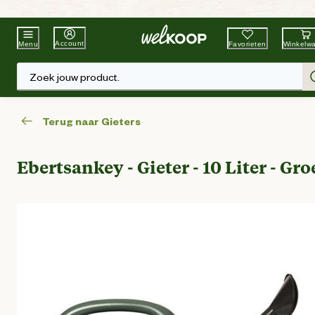
Beste Winkelketen
Tuin & Dier
Account
Favorieten
Winkelw
Menu
Zoek jouw product.
Terug naar Gieters
Ebertsankey - Gieter - 10 Liter - Gr