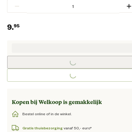
−
+
9.
95
Huidige prijs € 9,95
Loading...
Loading...
Kopen bij Welkoop is gemakkelijk
Bestel online of in de winkel.
Gratis thuisbezorging
vanaf 50,- euro*