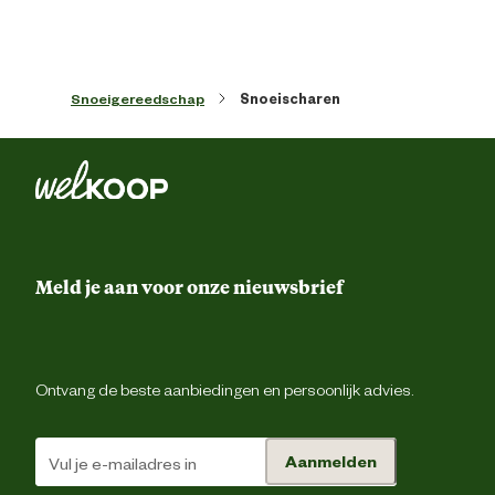
Ontwerp eigenschappen
Papegaaib
Snoeigereedschap
Snoeischaren
Techniek & Eigenschappen
Fysieke eigenschappen
Lichtgewic
Materiaal & Samenstelling
Meld je aan voor onze nieuwsbrief
Geschikt voor materiaal
Takk
Verantwoordelijke marktdeelnemer (EU)
Ontvang de beste aanbiedingen en persoonlijk advies.
Verantwoordelijke
Freund Victoria Gartengerä
marktdeelnemer naam
GmB
Aanmelden