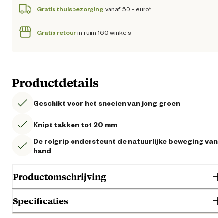
Gratis thuisbezorging
vanaf 50,- euro*
Gratis retour
in ruim 160 winkels
Productdetails
Geschikt voor het snoeien van jong groen
Knipt takken tot 20 mm
De rolgrip ondersteunt de natuurlijke beweging van
hand
Productomschrijving
Specificaties
De Freund 2950R snoeischaar is geschikt voor het snoeien van jong gr
Deze snoeischaar knipt takken met een dikte van max. 20 mm.