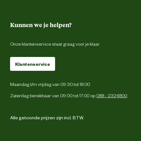
Verantwoordelijke
Stuttgarterstrasse 4, D-736
marktdeelnemer postadres
Schorndorf, Duitsla
Kunnen we je helpen?
Verantwoordelijke
info@freund-victoria.
marktdeelnemer mailadres
Onze klantenservice staat graag voor je klaar.
Klantenservice
Maandag t/m vrijdag van 09:30 tot 18:00
Zaterdag bereikbaar van 09:00 tot 17:00 op
088 - 2324800
Alle getoonde prijzen zijn incl. BTW.