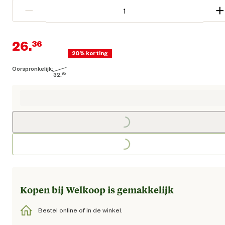
−
+
26.
36
20% korting
Oorspronkelijk:
Huidige prijs € 26,36
32.
95
Oorspronkelijke prijs € 32,95
Loading...
Loading...
Kopen bij Welkoop is gemakkelijk
Bestel online of in de winkel.