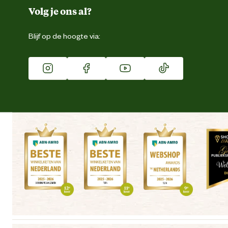
Duurzaamheid
Volg je ons al?
Eigen merk
Blijf op de hoogte via:
Franchise
Vacatures
Winkels