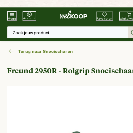
Beste Winkelketen
Tuin & Dier
Account
Favorieten
Winkelw
Menu
Zoek jouw product.
Terug naar Snoeischaren
Freund 2950R - Rolgrip Snoeischaa