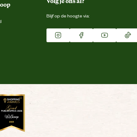
Volg je ons al?
koop
Blijf op de hoogte via:
d