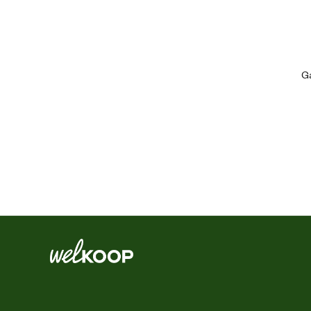
Artikel diepte
Artikel hoogte
Ga
Kleur detail
Materiaal & Samenstelling
Materiaal
Materiaal detail
Advies & Onderhoud
Advies gebruik
Vuilbescherming in