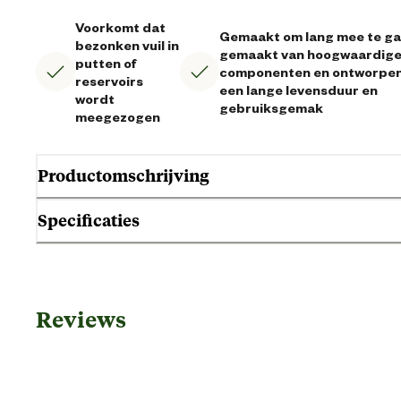
Voorkomt dat
Gemaakt om lang mee te ga
bezonken vuil in
gemaakt van hoogwaardig
putten of
componenten en ontworpen
reservoirs
een lange levensduur en
wordt
gebruiksgemak
meegezogen
Productomschrijving
Specificaties
Algemene informatie
Reviews
Ean
Artikel breedte