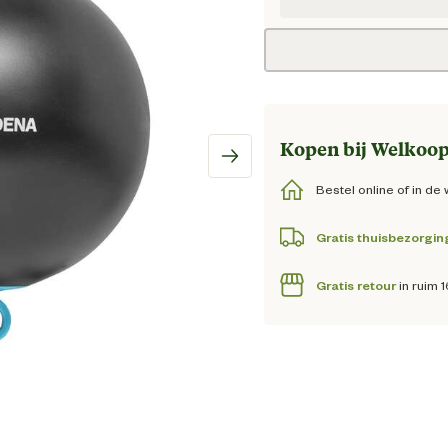
Huidig
Kopen bij Welkoop
Bestel online of in de 
Gratis thuisbezorgin
Gratis retour
in ruim 