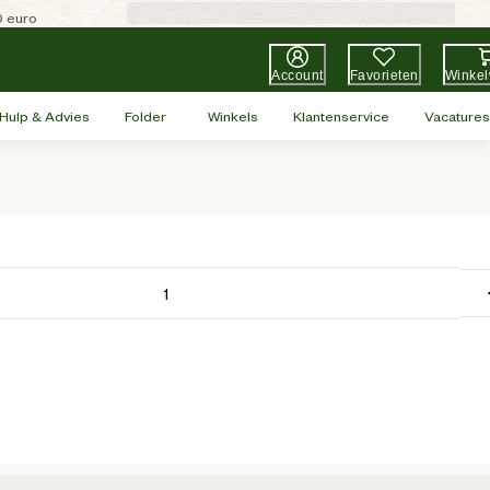
0 euro
Account
Favorieten
Winke
Hulp & Advies
Folder
Winkels
Klantenservice
Vacatures