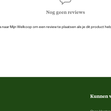
15.5 cm
Nog geen reviews
16.3 cm
 naar Mijn Welkoop om een review te plaatsen als je dit product he
Grijs
Kunststof
Messing
Kunnen w
 reservoirs voor zelfaanzuigende pompen
Onze klantens