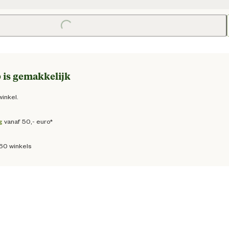
e prijs € 25,50
Loading...
 is gemakkelijk
winkel.
g
vanaf 50,- euro*
160 winkels