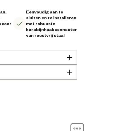
an,
Eenvoudig aan te
e
sluiten en te installeren
 voor
met robuuste
karabijnhaakconnector
van roestvrij staal
4066407021693
16 cm