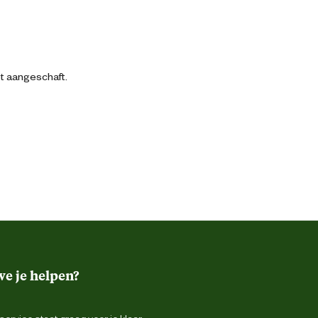
bt aangeschaft.
e je helpen?
ervice staat graag voor je klaar.