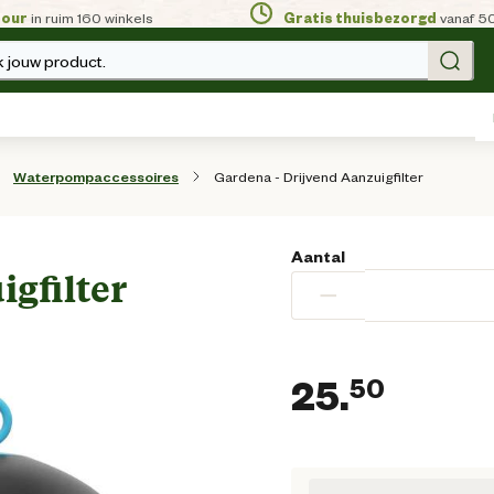
tour
in ruim 160 winkels
Gratis thuisbezorgd
vanaf 5
 jouw product.
Gardena - Drijvend Aanzuigfilter
Waterpompaccessoires
Aantal
igfilter
−
25.
50