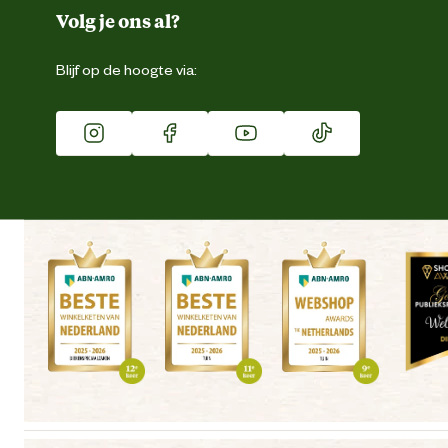
Duurzaamheid
Volg je ons al?
Eigen merk
Blijf op de hoogte via:
Franchise
Vacatures
Winkels