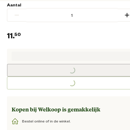
Aantal
−
+
11.
50
Huidige prijs € 11,50
Loading...
Loading...
Kopen bij Welkoop is gemakkelijk
Bestel online of in de winkel.