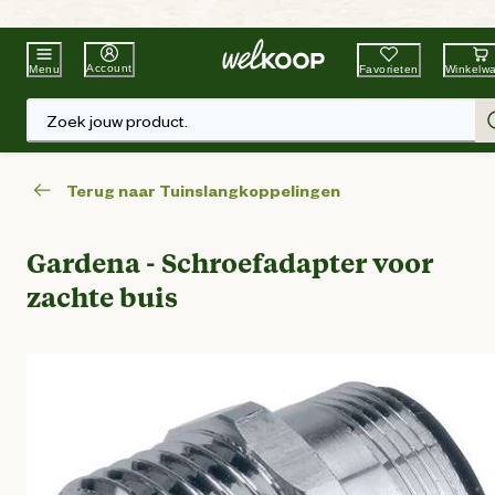
Beste Winkelketen
Tuin & Dier
Account
Favorieten
Winkelw
Menu
Zoek jouw product.
Terug naar Tuinslangkoppelingen
Gardena - Schroefadapter voor
zachte buis