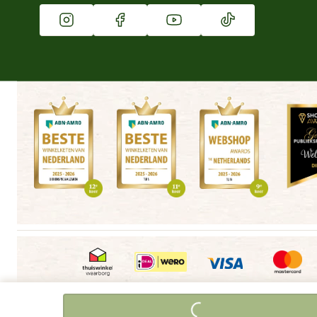
Vacatures
Winkels
Algemene voorwaarden
Copyright
Cookieverklaring
|
|
|