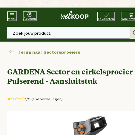
Beste Winkelketen
Tuin & Dier
Account
Favorieten
Winkelw
Menu
Zoek jouw product.
Terug naar Sectorsproeiers
GARDENA Sector en cirkelsproeier
Pulserend - Aansluitstuk
1/5 (1 beoordelingen)