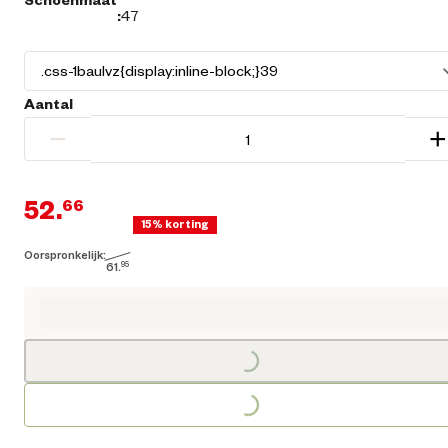
:
47
Aantal
−
+
52.
66
15% korting
Oorspronkelijk:
Huidige prijs € 52,66
61.
95
Oorspronkelijke prijs € 61,95
Loading...
Loading...