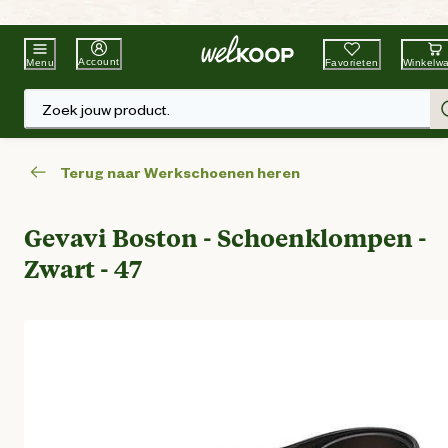
Beste Winkelketen
Tuin & Dier
Account
Favorieten
Winkelw
Menu
Zoek jouw product.
Terug naar Werkschoenen heren
Gevavi Boston - Schoenklompen -
Zwart - 47