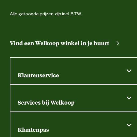
naam
Alle getoonde prijzen zijn incl. BTW.
Verantwoordelijke marktdeelnemer
Postbus 296, 8000 
postadres
Zwol
Verantwoordelijke marktdeelnemer
info@gevavi.c
Vind een Welkoop winkel in je buurt
mailadres
Klantenservice
Algemene actievoorwaarden
Klantenservice
Services bij Welkoop
Contactformulier
Alle services
Thuisbezorgen
Bewateringsadvies
Retouren, service en garantie
Klantenpas
Dierspecialist