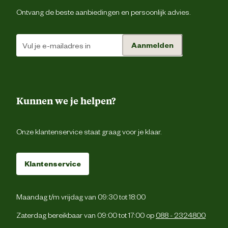
Biologisch
N
Ontvang de beste aanbiedingen en persoonlijk advies.
Duurzaamheids eigenschappen
Olie en brandstof resiste
Aanmelden
Materiaal binnenzool
Ho
Kunnen we je helpen?
Materiaal bovenkant schoen
Le
Onze klantenservice staat graag voor je klaar.
Materiaal tussenzool
Ho
Klantenservice
Materiaal zool
T
Verantwoordelijke marktdeelnemer (EU)
Maandag t/m vrijdag van 09:30 tot 18:00
Zaterdag bereikbaar van 09:00 tot 17:00 op
088 - 2324800
Verantwoordelijke marktdeelnemer
Gevavi B.