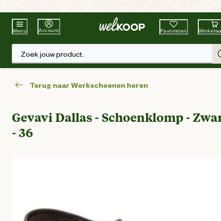
Beste Winkelketen
Tuin & Dier
Account
Favorieten
Winkelw
Menu
Zoek jouw product.
Terug naar Werkschoenen heren
Gevavi Dallas - Schoenklomp - Zwa
- 36