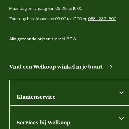
Materiaal bovenkant schoen
Le
Maandag t/m vrijdag van 09:30 tot 18:00
Zaterdag bereikbaar van 09:00 tot 17:00 op
088 - 2324800
Materiaal zool
T
Verantwoordelijke marktdeelnemer (EU)
Alle getoonde prijzen zijn incl. BTW.
Verantwoordelijke marktdeelnemer
Gevavi B.
naam
Vind een Welkoop winkel in je buurt
Verantwoordelijke marktdeelnemer
Postbus 296, 8000 
postadres
Zwol
Verantwoordelijke marktdeelnemer
info@gevavi.c
mailadres
Klantenservice
Algemene actievoorwaarden
Klantenservice
Services bij Welkoop
Contactformulier