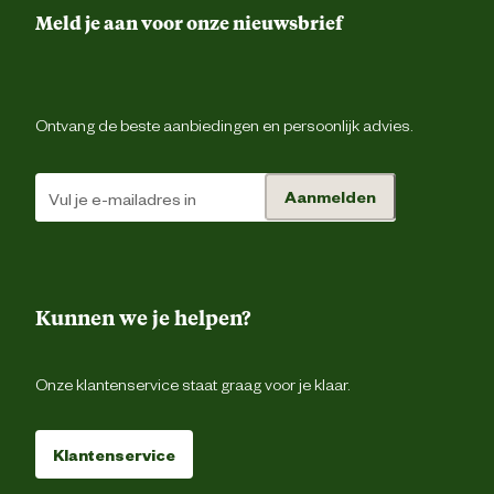
vandaag nog en ervaar het verschil!
Meld je aan voor onze nieuwsbrief
Ontwerp eigenschappen
Gesloten h
Gevavi is sinds 1934 gespecialiseerd in veiligheidsschoenen,
schoenklompen, houten klompen en werkkleding. Het schoeisel is
gecertificeerd en biedt een uitstekende prijs/kwaliteitverhouding.
Schoenmaat
Ontvang de beste aanbiedingen en persoonlijk advies.
Techniek & Eigenschappen
Aanmelden
Veiligheids eigenschappen
Anti-slipzo
Materiaal & Samenstelling
Kunnen we je helpen?
Duurzaamheids eigenschappen
Olie en brandstof resiste
Onze klantenservice staat graag voor je klaar.
Materiaal binnenzool
Ho
Klantenservice