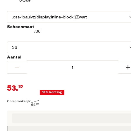
:
Zwart
Schoenmaat
:
36
Aantal
−
+
53.
12
15% korting
Oorspronkelijk:
Huidige prijs € 53,12
62.
50
Oorspronkelijke prijs € 62,50