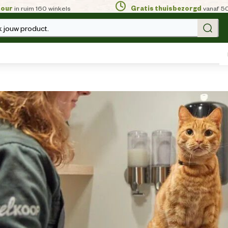
tour
in ruim 160 winkels
Gratis thuisbezorgd
vanaf 5
 jouw product.