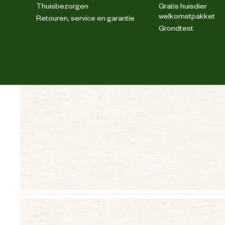
Thuisbezorgen
Gratis huisdier
welkomstpakket
Retouren, service en garantie
Grondtest