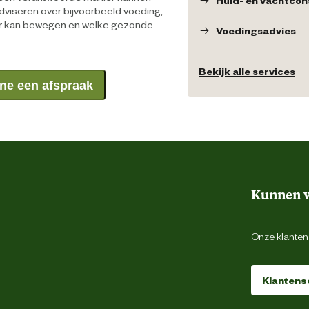
dviseren over bijvoorbeeld voeding,
er kan bewegen en welke gezonde
Voedingsadvies
Bekijk alle services
ne een afspraak
Kunnen w
Onze klantens
Klantens