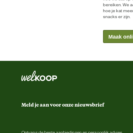
bereiken. We a
hoe je kat me
snacks er zijn.
Maak onli
Meld je aan voor onze nieuwsbrief
Ontvang de beste aanbiedingen en persoonlijk advies.