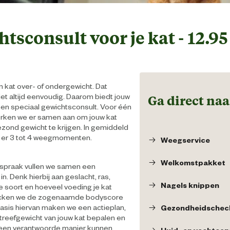
tsconsult voor je kat - 12.9
 kat over- of ondergewicht. Dat
et altijd eenvoudig. Daarom biedt jouw
Ga direct naa
 een speciaal gewichtsconsult. Voor één
rken we er samen aan om jouw kat
zond gewicht te krijgen. In gemiddeld
 er 3 tot 4 weegmomenten.
Weegservice
Welkomstpakket
afspraak vullen we samen een
in. Denk hierbij aan geslacht, ras,
Nagels knippen
ke soort en hoeveel voeding je kat
hecken we de zogenaamde bodyscore
basis hiervan maken we een actieplan,
Gezondheidschec
streefgewicht van jouw kat bepalen en
 een verantwoorde manier kunnen
Huid- en vachtcon