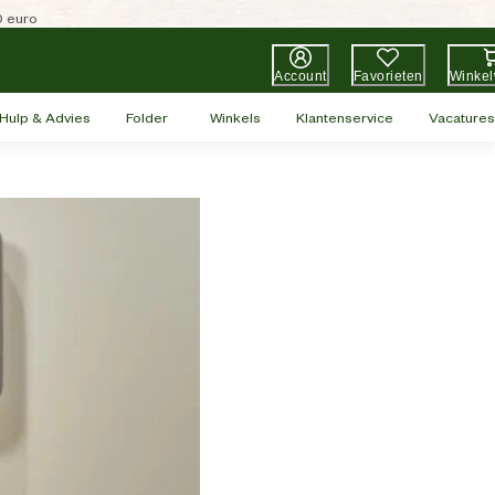
0 euro
Account
Favorieten
Winke
Hulp & Advies
Folder
Winkels
Klantenservice
Vacatures