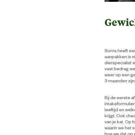
Gewich
Soms heeft een
aanpakken is ni
dierspecialist
vast bedrag we
weer op een ge
3 maanden zijn
Bij de eerste 
intakeformulier 
leeftijd en wel
krijgt. Ook c
van je kat. Op 
waarin we het 
hoe we dat op