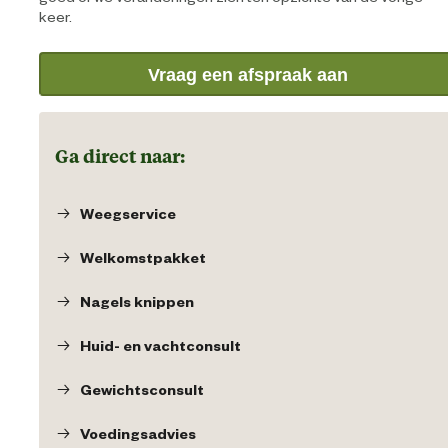
keer.
Vraag een afspraak aan
Ga direct naar:
Weegservice
Welkomstpakket
Nagels knippen
Huid- en vachtconsult
Gewichtsconsult
Voedingsadvies