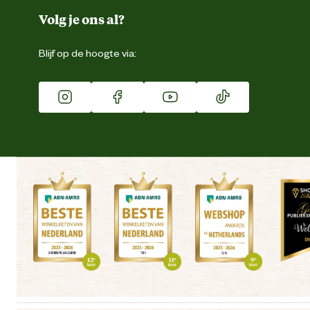
Duurzaamheid
Volg je ons al?
Eigen merk
Blijf op de hoogte via:
Franchise
Vacatures
Winkels