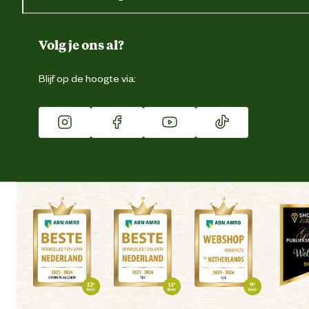
Gegevens wijzigen
Over ons
Duurzaamheid
Volg je ons al?
Eigen merk
Blijf op de hoogte via:
Franchise
Vacatures
Winkels