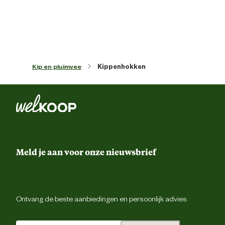
Biologisch
N
Materiaal
Alumini
Kip en pluimvee
Kippenhokken
Meld je aan voor onze nieuwsbrief
Ontvang de beste aanbiedingen en persoonlijk advies.