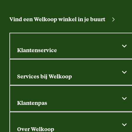
Vind een Welkoop winkel in je buurt
Klantenservice
Algemene actievoorwaarden
Klantenservice
Services bij Welkoop
Contactformulier
Alle services
Thuisbezorgen
Bewateringsadvies
Retouren, service en garantie
Klantenpas
Dierspecialist
Alles over de klantenpas
Gratis huisdier welkomstpakket
Saldo opvragen
Grondtest
Over Welkoop