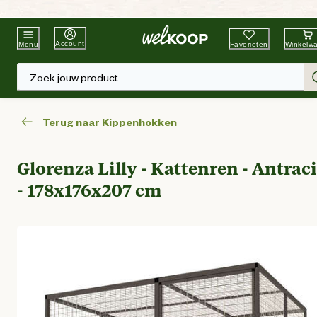
Beste Winkelketen
Tuin & Dier
Account
Favorieten
Winkelw
Menu
Zoek jouw product.
Terug naar Kippenhokken
Glorenza Lilly - Kattenren - Antraci
- 178x176x207 cm