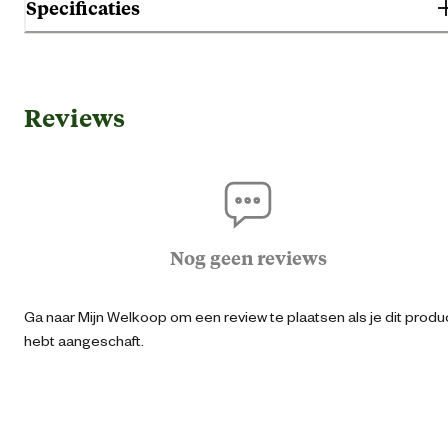
Specificaties
Algemene informatie
Reviews
Ean
87200940501
Artikel breedte
176 
Artikel diepte
207 
Nog geen reviews
Artikel hoogte
178 
Ga naar Mijn Welkoop om een review te plaatsen als je dit produ
hebt aangeschaft.
Kleur detail
Antraci
Materiaal & Samenstelling