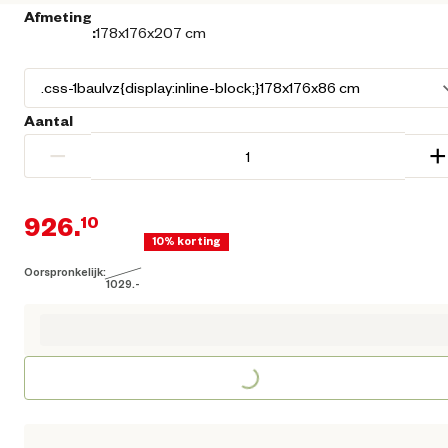
Afmeting
:
178x176x207 cm
Aantal
−
+
926.
10
10% korting
Oorspronkelijk:
Huidige prijs € 926,10
1029.
-
Oorspronkelijke prijs € 1.029,00
Loading...