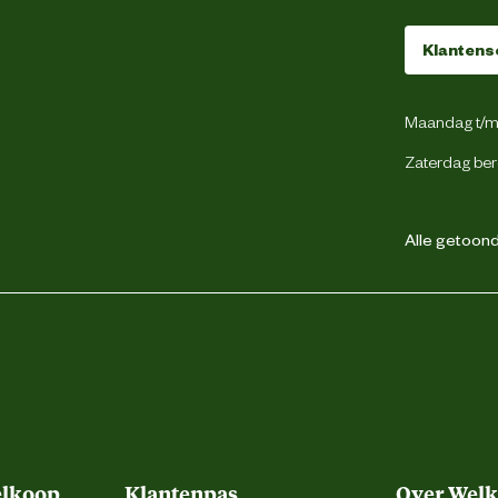
Kunststof
Klantens
Maandag t/m 
Zaterdag ber
2 jaar
Alle getoonde
elkoop
Klantenpas
Over Wel