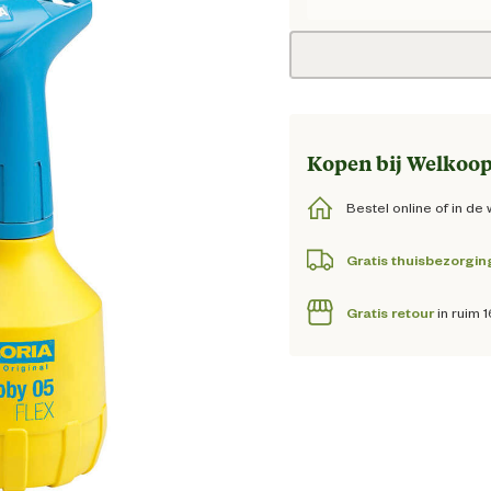
Huidig
Kopen bij Welkoop
Bestel online of in de 
Gratis thuisbezorgin
Gratis retour
in ruim 