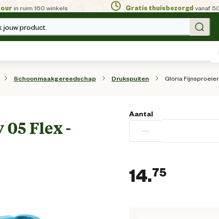
tour
in ruim 160 winkels
Gratis thuisbezorgd
vanaf 5
 jouw product.
Gloria Fijnsproeie
Schoonmaakgereedschap
Drukspuiten
Aantal
 05 Flex -
−
14.
75