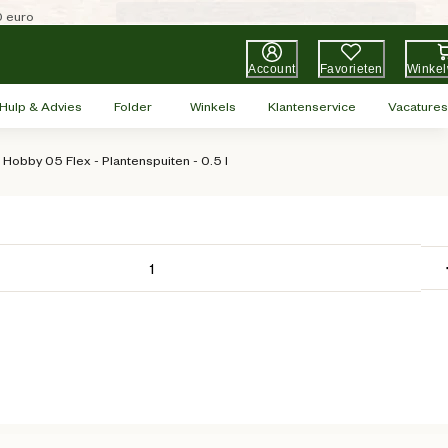
0 euro
Account
Favorieten
Winke
Hulp & Advies
Folder
Winkels
Klantenservice
Vacatures
r Hobby 05 Flex - Plantenspuiten - 0.5 l