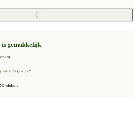
e prijs € 14,75
Loading...
 is gemakkelijk
winkel.
g
vanaf 50,- euro*
160 winkels