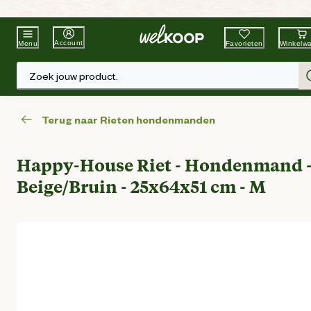
Beste Winkelketen
Tuin & Dier
Account
Favorieten
Winkelw
Menu
Zoek jouw product.
Terug naar Rieten hondenmanden
Happy-House Riet - Hondenmand 
Beige/Bruin - 25x64x51 cm - M