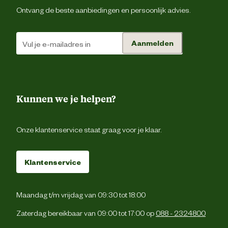
Biologisch
N
Ontvang de beste aanbiedingen en persoonlijk advies.
Materiaal
Ri
Aanmelden
Materiaal vulling
Fib
Kunnen we je helpen?
Advies & Onderhoud
Onze klantenservice staat graag voor je klaar.
Onderhouds eigenschappen
Wasba
Klantenservice
Maandag t/m vrijdag van 09:30 tot 18:00
Zaterdag bereikbaar van 09:00 tot 17:00 op
088 - 2324800