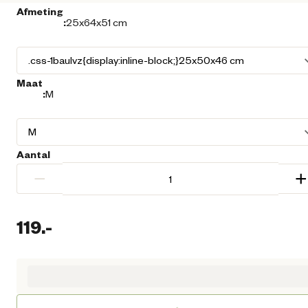
Afmeting
:
25x64x51 cm
Maat
:
M
Aantal
−
+
119.
-
Huidige prijs € 119,00