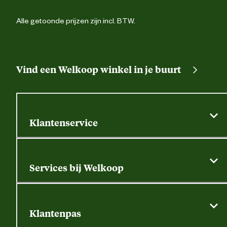
Alle getoonde prijzen zijn incl. BTW.
Vind een Welkoop winkel in je buurt
Klantenservice
Algemene actievoorwaarden
Klantenservice
Services bij Welkoop
Contactformulier
Alle services
Thuisbezorgen
Bewateringsadvies
Retouren, service en garantie
Klantenpas
Dierspecialist