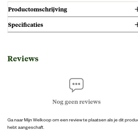
Productomschrijving
Specificaties
Gebruik & Geschiktheid
Reviews
Alle leeftijd
Pup
Geschikt voor leeftijdsfase
Seni
Volwass
Nog geen reviews
Algemene informatie
Ga naar Mijn Welkoop om een review te plaatsen als je dit produ
hebt aangeschaft.
Ean
87130851029