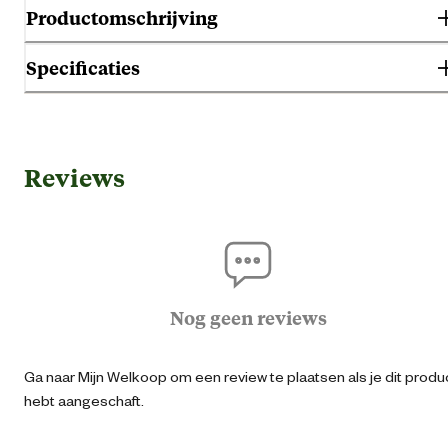
Productomschrijving
Specificaties
Gebruik & Geschiktheid
Reviews
Geschikt voor geslacht
Dam
Algemene informatie
Ean
87180516002
Nog geen reviews
Artikel breedte
13 
Ga naar Mijn Welkoop om een review te plaatsen als je dit produ
hebt aangeschaft.
Artikel diepte
4 