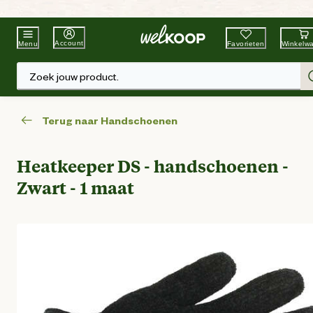
Beste Winkelketen
Tuin & Dier
Account
Favorieten
Winkelw
Menu
Zoek jouw product.
Terug naar Handschoenen
Heatkeeper DS - handschoenen -
Zwart - 1 maat