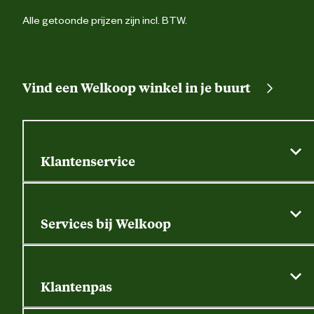
Alle getoonde prijzen zijn incl. BTW.
Vind een Welkoop winkel in je buurt
Klantenservice
Algemene actievoorwaarden
Klantenservice
Services bij Welkoop
Contactformulier
Alle services
Thuisbezorgen
Bewateringsadvies
Retouren, service en garantie
Klantenpas
Dierspecialist