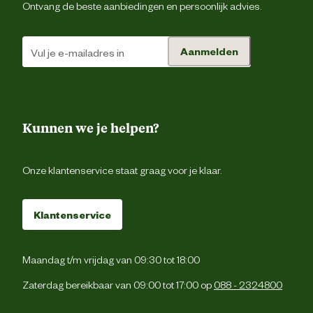
Ontvang de beste aanbiedingen en persoonlijk advies.
Smaak aroma detail
k
Aanmelden
Materiaal & Samenstelling
SAMENSTELLING: Granen, plantaardi
eiwitextracten, oliën en vetten (visol
1,6%), vlees en dierlijke bijproducten (k
Kunnen we je helpen?
5%), eieren en eibijproducten, product
van plantaardige oorsprong, minerale
Samenstelling
Eiwitbronnen: Maïseiwitmeel, kippen- 
kalkoenenmeel, erwteneiwit, eipoede
Onze klantenservice staat graag voor je klaar.
rijsteiwit. ActivBiome+ Kidney Defen
prebiotische mix (1.1%): Betaïn
haverzemelen, fructo-oligosaccharide
Klantenservice
Type voer
Natvo
Maandag t/m vrijdag van 09:30 tot 18:00
Zonder kunstmati
Zaterdag bereikbaar van 09:00 tot 17:00 op
088 - 2324800
conserveermiddel
Voedingsgerelateerde