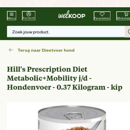
Beste Winkelketen
Tuin & Dier
Account
Favorieten
Winkelw
Menu
Zoek jouw product.
Terug naar Dieetvoer hond
Hill's Prescription Diet
Metabolic+Mobility j/d -
Hondenvoer - 0.37 Kilogram - kip