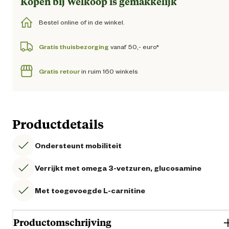
Kopen bij Welkoop is gemakkelijk
Bestel online of in de winkel.
Gratis thuisbezorging
vanaf 50,- euro*
Gratis retour
in ruim 160 winkels
Productdetails
Ondersteunt mobiliteit
Verrijkt met omega 3-vetzuren, glucosamine
Met toegevoegde L-carnitine
Productomschrijving