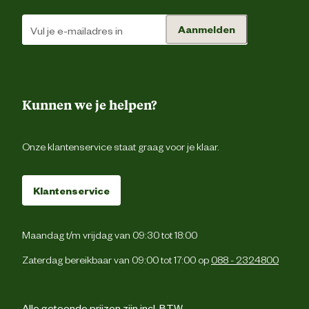
Materiaal & Samenstelling
Aanmelden
SAMENSTELLING: Vlees en dierlij
bijproducten (kip 5%), granen, oliën 
vetten, bijproducten van plantaardi
oorsprong, diverse suikers, groent
(1,1%), mineralen, eieren 
Samenstelling
eibijproducten, zaden, gist. ActivBiom
Kunnen we je helpen?
Kidney Defense prebiotische m
(0,29%): Betaïne, haverzemelen, fruct
oligosacchariden. Eiwitbronnen: Ki
varkenslever, gedroogde eiere
Onze klantenservice staat graag voor je klaar.
Type voer
Natvo
Klantenservice
Zonder kunstmati
Maandag t/m vrijdag van 09:30 tot 18:00
conserveermiddel
Voedingsgerelateerde
Zaterdag bereikbaar van 09:00 tot 17:00 op
088 - 2324800
eigenschappen
Zonder kunstmatige kleur 
smaakstoff
Alle getoonde prijzen zijn incl. BTW.