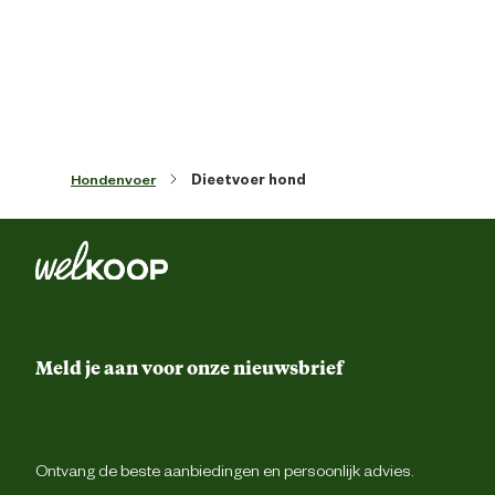
Midd
Type ras
Geschikt voor alle rass
Algemene informatie
Hondenvoer
Dieetvoer hond
Ean
00527420552
Inhoud consumenten eenheid
0.37 Kilogr
Meld je aan voor onze nieuwsbrief
Ondersteund
Soepele gewricht
Smaak aroma detail
k
Ontvang de beste aanbiedingen en persoonlijk advies.