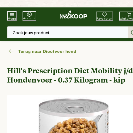
Beste Winkelketen
Tuin & Dier
Account
Favorieten
Winkelw
Menu
Zoek jouw product.
Terug naar Dieetvoer hond
Hill's Prescription Diet Mobility j/d
Hondenvoer - 0.37 Kilogram - kip