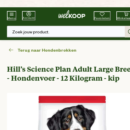
Beste Winkelketen
Tuin & Dier
Account
Favorieten
Winkelw
Menu
Zoek jouw product.
Terug naar Hondenbrokken
Hill’s Science Plan Adult Large Bre
- Hondenvoer - 12 Kilogram - kip