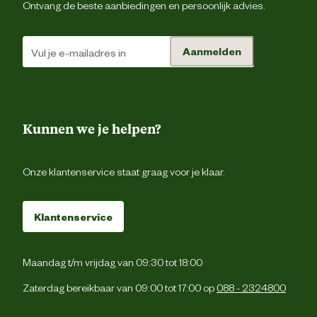
Ontvang de beste aanbiedingen en persoonlijk advies.
Zonder kunstmati
conserveermiddel
Voedingsgerelateerde
Aanmelden
eigenschappen
Zonder kunstmatige kleur 
smaakstoff
Wanneer de voeding voor de eerste ma
Kunnen we je helpen?
wordt gegeven, meng je een stee
grotere hoeveelheid van het nieuwe vo
Voedingsvoorschrift
met een steeds kleinere hoeveelheid v
het oude voer over een periode van
Onze klantenservice staat graag voor je klaar.
dage
Klantenservice
Chicken: Maïs, tarwe, kip- (26%) 
kalkoenmeel (totaal gevogelte 39%
dierlijk vet, eiwithydrolysaa
maïsglutenmeel, plantaardige oli
Maandag t/m vrijdag van 09:30 tot 18:00
mineralen, bietenpulp, lijnzaad, vitamine
sporenelementen, taurin
Zaterdag bereikbaar van 09:00 tot 17:00 op
088 - 2324800
Ingredienten
kraakbeenhydrolysaat (bron v
chondroïtinesulfaat), hydrolysaat v
schaal van schaaldieren (bron v