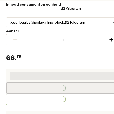
Inhoud consumenten eenheid
:
12 Kilogram
Aantal
−
+
66.
75
Huidige prijs € 66,75
Loading...
Loading...