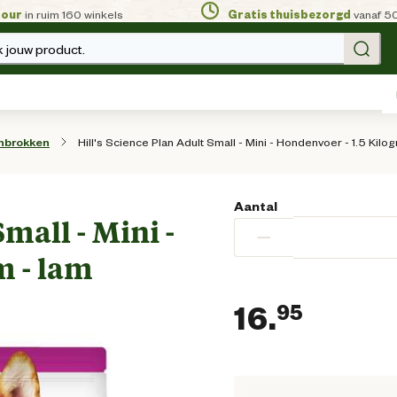
tour
in ruim 160 winkels
Gratis thuisbezorgd
vanaf 5
 jouw product.
Hill's Science Plan Adult Small - Mini - Hondenvoer - 1.5 Kilo
nbrokken
Aantal
Small - Mini -
−
m - lam
16.
95