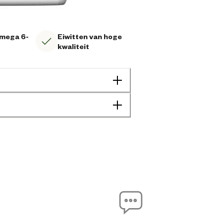
mega 6-
Eiwitten van hoge
kwaliteit
Geen specifieke eigenschap
Volwassen
Klein