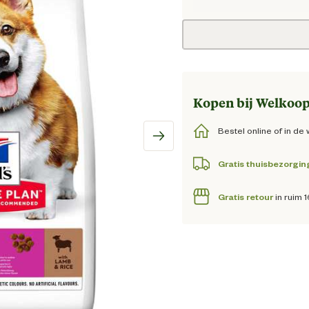
Huidig
Kopen bij Welkoop
Bestel online of in de 
Gratis thuisbezorgin
Gratis retour
in ruim 