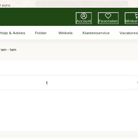
0 euro
Account
Favorieten
Winke
Hulp & Advies
Folder
Winkels
Klantenservice
Vacatures
gram - lam