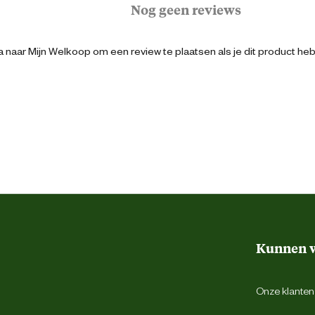
Nog geen reviews
Geschikt voor alle rassen
 naar Mijn Welkoop om een review te plaatsen als je dit product he
0052742008189
20 cm
13 cm
Kunnen w
32 cm
Onze klantens
1.5 Kilogram