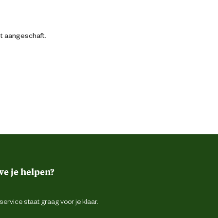
bt aangeschaft.
e je helpen?
ervice staat graag voor je klaar.