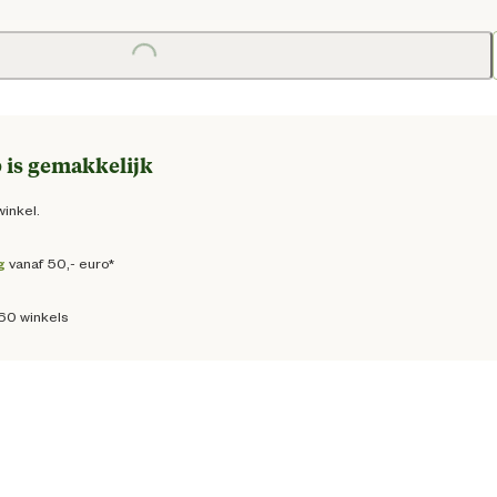
e prijs € 16,95
Loading...
 is gemakkelijk
winkel.
g
vanaf 50,- euro*
160 winkels