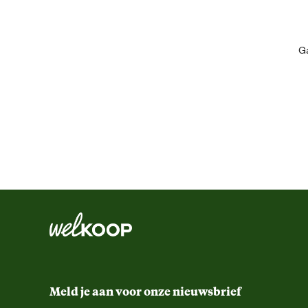
Type ras
Ga
Algemene informatie
Ean
Artikel breedte
Artikel diepte
Artikel hoogte
Inhoud consumenten eenheid
Meld je aan voor onze nieuwsbrief