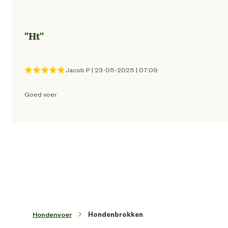
Zonder kunstmati
conserveermiddel
Voedingsgerelateerde
eigenschappen
"
Ht
"
Zonder kunstmatige kleur 
smaakstoff
Jacob P
|
23-05-2025
|
07:09
Wanneer de voeding voor de eerste ma
wordt gegeven, meng je een stee
grotere hoeveelheid van het nieuwe vo
Goed voer
Voedingsvoorschrift
met een steeds kleinere hoeveelheid v
het oude voer over een periode van
dage
with Chicken: Maïs, tarwe, kippen- (19
en kalkoenenmeel (totaal gevogel
27%), dierlijk vet, eiwithydrolysaa
lijnzaad, sojameel, maïsglutenmeel, me
van erwtenzemelen, lijnzaa
plantaardige olie, mineralen, Lcarnitin
brouwersrijst, taurine, L-tryptofaa
Ingredienten
taurine, vitaminen, sporenelemente
Hondenvoer
Hondenbrokken
kraakbeenhydrolysaat (bron v
chondroïtinesulfaat), hydrolysaat v