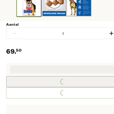
Aantal
−
+
69.
50
Huidige prijs € 69,50
Loading...
Loading...