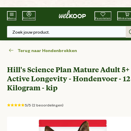
Beste Winkelketen
Tuin & Dier
Account
Favorieten
Winkelw
Menu
Zoek jouw product.
Terug naar Hondenbrokken
Hill's Science Plan Mature Adult 5+
Active Longevity - Hondenvoer - 12
Kilogram - kip
5/5 (2 beoordelingen)