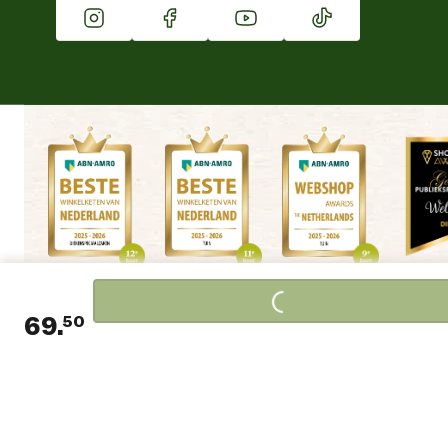
Winkels
Loading...
69.
50
Huidige prijs € 69,50
Algemene voorwaarden
Copyright
Cookieverklaring
|
|
|