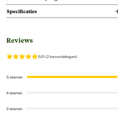
Specificaties
Gebruik & Geschiktheid
Reviews
Geschikt voor gezondheid
Soepele gewricht
Geschikt voor leeftijdsfase
Seni
5/5 (2 beoordelingen)
Extra gro
5 sterren
Geschikt voor ras
Gro
4 sterren
Algemene informatie
3 sterren
Ean
00527429274