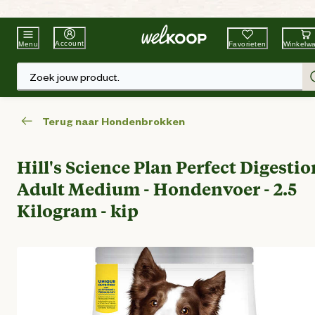
Beste Winkelketen
Tuin & Dier
Account
Favorieten
Winkelw
Menu
Zoek jouw product.
Terug naar Hondenbrokken
Hill's Science Plan Perfect Digestio
Adult Medium - Hondenvoer - 2.5
Kilogram - kip