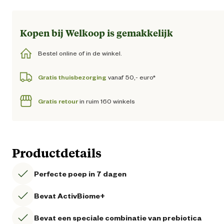
Loading...
Kopen bij Welkoop is gemakkelijk
Bestel online of in de winkel.
Gratis thuisbezorging
vanaf 50,- euro*
Gratis retour
in ruim 160 winkels
Productdetails
Perfecte poep in 7 dagen
Bevat ActivBiome+
Bevat een speciale combinatie van prebiotica