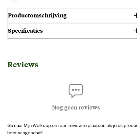
Productomschrijving
Specificaties
Gebruik & Geschiktheid
Reviews
Darmproble
Geschikt voor gezondheid
Geen specifieke behoef
Geen specifieke eigensch
Nog geen reviews
Geschikt voor leeftijdsfase
Volwass
Ga naar Mijn Welkoop om een review te plaatsen als je dit produ
Geschikt voor ras
Midd
hebt aangeschaft.