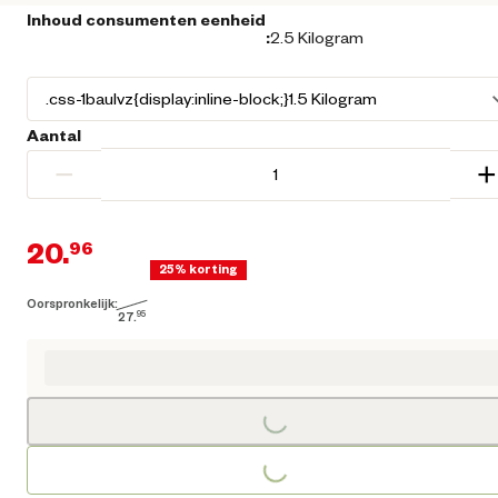
Inhoud consumenten eenheid
:
2.5 Kilogram
Aantal
−
+
20.
96
25% korting
Oorspronkelijk:
Huidige prijs € 20,96
27.
95
Oorspronkelijke prijs € 27,95
Loading...