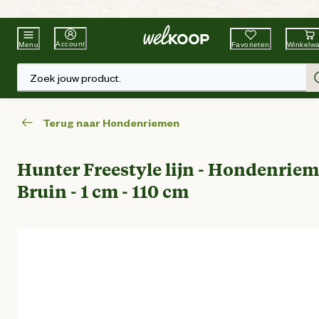
Beste Winkelketen
Tuin & Dier
Account
Favorieten
Winkelw
Menu
Zoek jouw product.
Terug naar Hondenriemen
Hunter Freestyle lijn - Hondenriem
Bruin - 1 cm - 110 cm