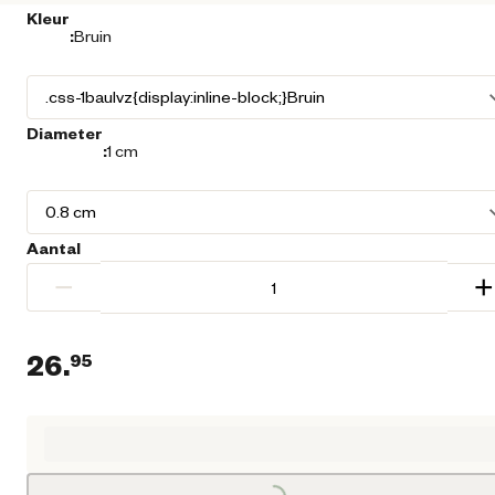
Kleur
:
Bruin
Diameter
:
1 cm
Aantal
−
+
26.
95
Loading...
Huidige prijs € 26,95