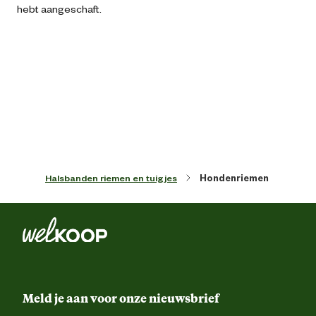
hebt aangeschaft.
Kleur detail
Bru
Lengte
110 
Materiaal & Samenstelling
Materiaal
To
Halsbanden riemen en tuigjes
Hondenriemen
Meld je aan voor onze nieuwsbrief