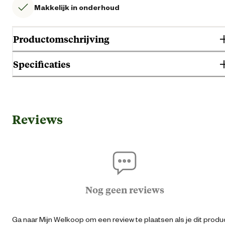
Makkelijk in onderhoud
Productomschrijving
Specificaties
Gebruik & Geschiktheid
Reviews
Geschikt voor leeftijdsfase
Alle leeftijd
Algemene informatie
Ean
40167394366
Nog geen reviews
Artikel diameter
1 
Ga naar Mijn Welkoop om een review te plaatsen als je dit produ