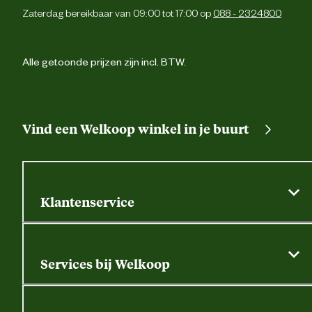
Zaterdag bereikbaar van 09:00 tot 17:00 op
088 - 2324800
Alle getoonde prijzen zijn incl. BTW.
Vind een Welkoop winkel in je buurt
Klantenservice
Algemene actievoorwaarden
Klantenservice
Services bij Welkoop
Contactformulier
Alle services
Thuisbezorgen