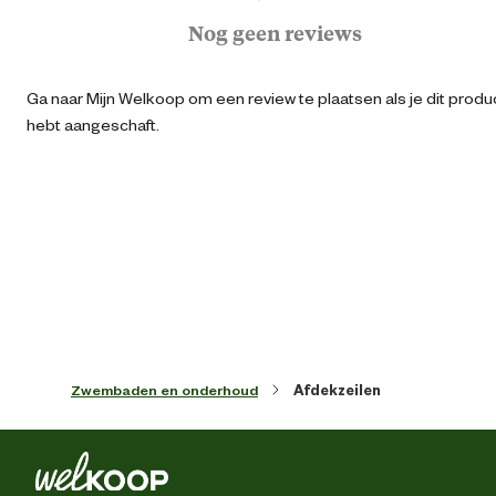
Nog geen reviews
Ean
87176243067
Ga naar Mijn Welkoop om een review te plaatsen als je dit produ
Artikel breedte
0 
hebt aangeschaft.
Artikel diepte
1050 
Artikel hoogte
1050 
Kleur detail
Zwart / Zilv
Lengte
1050 
Zwembaden en onderhoud
Afdekzeilen
Vorm
Ova