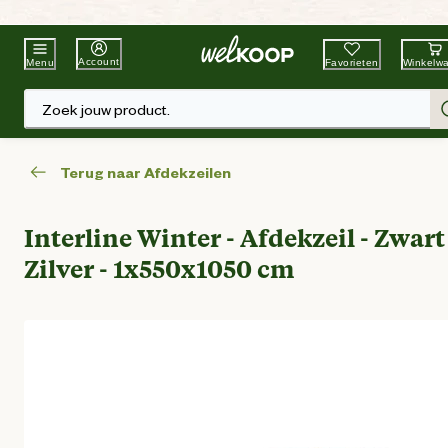
Beste Winkelketen
Tuin & Dier
Account
Favorieten
Winkelw
Menu
Zoek jouw product.
Terug naar Afdekzeilen
Interline Winter - Afdekzeil - Zwart
Zilver - 1x550x1050 cm