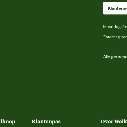
Klantens
PVC
Maandag t/m 
Zaterdag ber
Alle getoonde
elkoop
Klantenpas
Over Wel