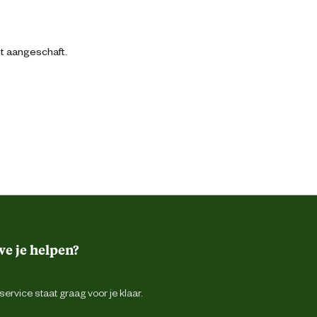
bt aangeschaft.
e je helpen?
ervice staat graag voor je klaar.