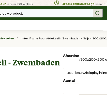
tour
in ruim 160 winkels
Gratis thuisbezorgd
vanaf 5
 jouw product.
Intex Frame Pool Afdekzeil - Zwembaden - Grijs - 300x20
dekzeilen
Afmeting
:
300x200x300 
eil - Zwembaden
Aantal
−