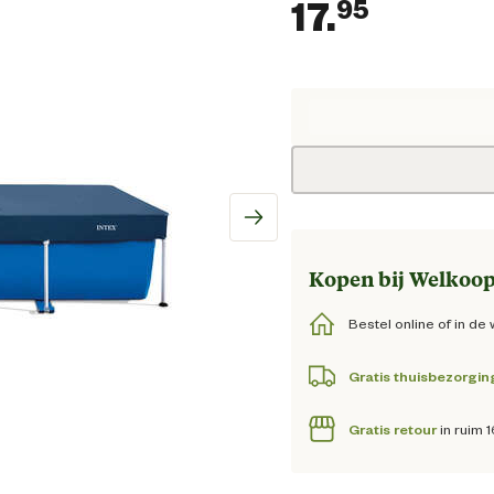
17.
95
Huidige
Kopen bij Welkoop
Bestel online of in de 
Gratis thuisbezorgin
Gratis retour
in ruim 