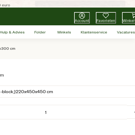
0 euro
Account
Favorieten
Winke
Hulp & Advies
Folder
Winkels
Klantenservice
Vacatures
0x300 cm
cm