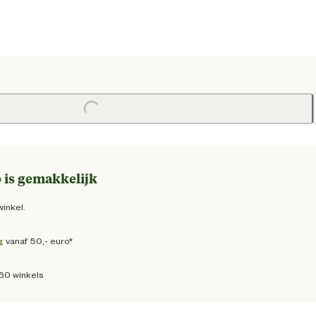
 prijs € 17,95
Loading...
 is gemakkelijk
winkel.
g
vanaf 50,- euro*
160 winkels