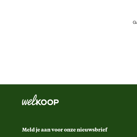
schoon en helder zwembad. Met het Intex Frame Pool Afdekzeil hoef je
het verwijderen van bladeren en ander vuil uit je zwembad. Het is ee
Artikel breedte
waardoor je meer tijd hebt om te ontspannen en plezier te hebben in 
Ga
Houd je zwembad schoon en fris met het Intex Frame Pool Afdekzeil!
Artikel diepte
Artikel hoogte
Kleur detail
Lengte
Meegeleverde accessoires
Vorm
Meld je aan voor onze nieuwsbrief