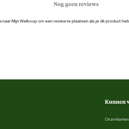
Nog geen reviews
 niet langer kostbare tijd te verspillen aan
nvoudig te gebruiken en te bevestigen,
200 cm
het water.
 naar Mijn Welkoop om een review te plaatsen als je dit product he
300 cm
300 cm
Grijs
300 cm
Kunnen w
reparatieset
Onze klantens
Rechthoekig