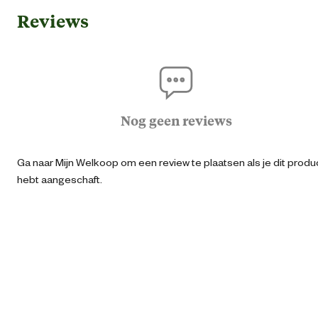
Reviews
Geschikt voor leeftijdsfase
3 jaar en oud
Algemene informatie
Ean
87132192766
Nog geen reviews
Type speelgoed
Accessoir
Ga naar Mijn Welkoop om een review te plaatsen als je dit produ
hebt aangeschaft.