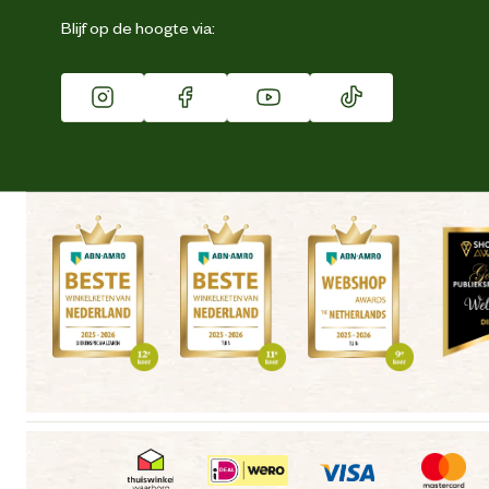
Eigen merk
Blijf op de hoogte via:
Franchise
Vacatures
Winkels