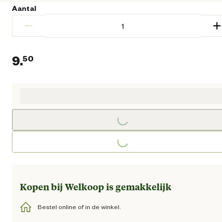
Aantal
−
+
9.
50
Huidige prijs € 9,50
Loading...
Loading...
Kopen bij Welkoop is gemakkelijk
Bestel online of in de winkel.