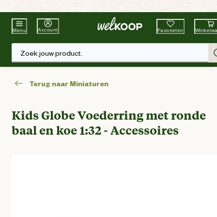
Beste Winkelketen
Tuin & Dier
Account
Favorieten
Winkelw
Menu
Zoek jouw product.
Terug naar Miniaturen
Kids Globe Voederring met ronde
baal en koe 1:32 - Accessoires