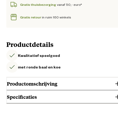
Gratis thuisbezorging
vanaf 50,- euro*
Gratis retour
in ruim 160 winkels
Productdetails
Kwalitatief speelgoed
met ronde baal en koe
Productomschrijving
Specificaties
Gebruik & Geschiktheid