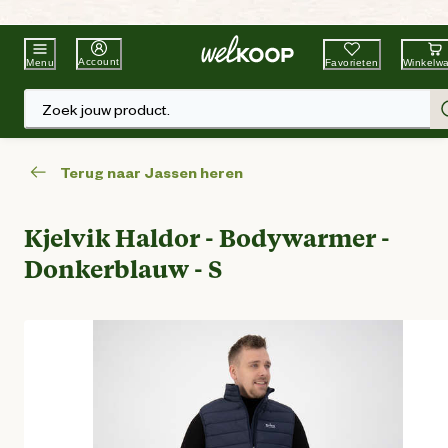
Beste Winkelketen
Tuin & Dier
Account
Favorieten
Winkelw
Menu
Zoek jouw product.
Terug naar Jassen heren
Kjelvik Haldor - Bodywarmer -
Donkerblauw - S