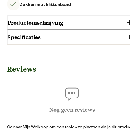
Zakken met klittenband
Productomschrijving
Specificaties
Gebruik & Geschiktheid
Reviews
Geschikt voor geslacht
Her
Algemene informatie
Ean
87183391356
Nog geen reviews
Kledingmaat
Ga naar Mijn Welkoop om een review te plaatsen als je dit produ