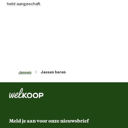
hebt aangeschaft.
Kleur detail
Donkerbla
Ontwerp
Winddic
eigenschappen
30C° wasbaar, apart en binnenstebuiten, gebru
weinig wasmiddel, geen wasverzachter, ge
Wasvoorschrift
chemische reiniging, geen bleekmiddel, ni
drogerbestendig, niet strijken, lage snelhe
spinn
Jassen
Jassen heren
Techniek & Eigenschappen
Fysieke eigenschappen
Lichtgewic
Materiaal & Samenstelling
Meld je aan voor onze nieuwsbrief
Materiaal stof
100% nyl