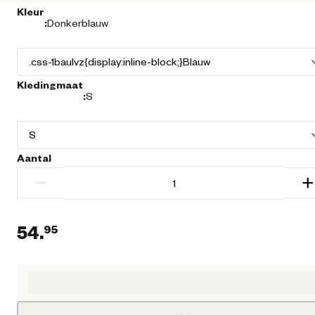
Kleur
:
Donkerblauw
Kledingmaat
:
S
Aantal
−
+
54.
95
Huidige prijs € 54,95