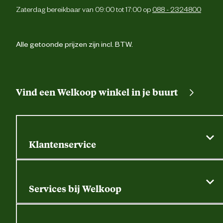
Zaterdag bereikbaar van 09:00 tot 17:00 op
088 - 2324800
Alle getoonde prijzen zijn incl. BTW.
Vind een Welkoop winkel in je buurt
Klantenservice
Algemene actievoorwaarden
Klantenservice
Services bij Welkoop
Contactformulier
Alle services
Thuisbezorgen