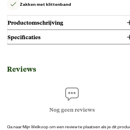
Zakken met klittenband
Productomschrijving
Specificaties
Gebruik & Geschiktheid
Reviews
Geschikt voor geslacht
Her
Algemene informatie
Ean
87183391357
Nog geen reviews
Kledingmaat
Ga naar Mijn Welkoop om een review te plaatsen als je dit produ