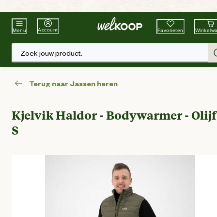
Beste Winkelketen
Tuin & Dier
Account
Favorieten
Winkelw
Menu
Zoek jouw product.
Terug naar Jassen heren
Kjelvik Haldor - Bodywarmer - Olijf
S