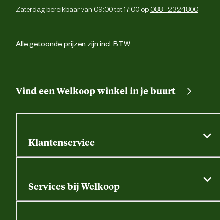
Zaterdag bereikbaar van 09:00 tot 17:00 op
088 - 2324800
Alle getoonde prijzen zijn incl. BTW.
Vind een Welkoop winkel in je buurt
Klantenservice
Algemene actievoorwaarden
Klantenservice
Services bij Welkoop
Contactformulier
Alle services
Thuisbezorgen