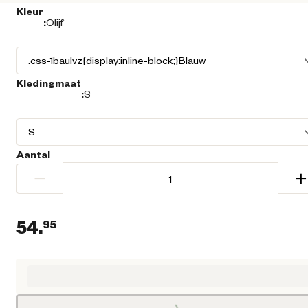
Kleur
:
Olijf
Kledingmaat
:
S
Aantal
−
+
54.
95
Huidige prijs € 54,95