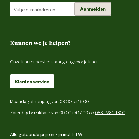
Bewaaradvies
Opbergen tijdens winterperio
Aanmelden
Garantie
2 ja
Kunnen we je helpen?
Om de parasols in goede conditie te houde
is het raadzaam om regelmatig stof en vu
van het droge parasoldoek te verwijdere
Onderhoudsadvies
Let op dat je de parasol alleen dicht doet m
Onze klantenservice staat graag voor je klaar.
een droog doek en berg de parasol b
voorkeur binnen op in een beschermhoes 
een droge ple
Klantenservice
Maandag t/m vrijdag van 09:30 tot 18:00
Zaterdag bereikbaar van 09:00 tot 17:00 op
088 - 2324800
Alle getoonde prijzen zijn incl. BTW.