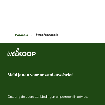
Vorm
Ro
Materiaal & Samenstelling
Parasols
Zweefparasols
Duurzaamheids eigenschappen
Uv-were
Materiaal doek
Polyest
Materiaal eigenschappen
Waterafstote
Meld je aan voor onze nieuwsbrief
Materiaal frame
Alumini
Advies & Onderhoud
Ontvang de beste aanbiedingen en persoonlijk advies.