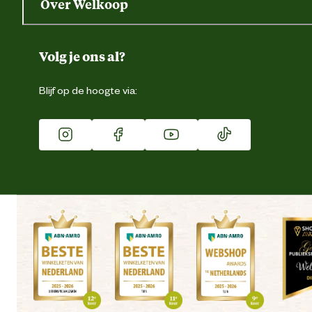
Over Welkoop
Gegevens wijzigen
Over ons
Duurzaamheid
Volg je ons al?
Eigen merk
Blijf op de hoogte via:
Franchise
Vacatures
Winkels