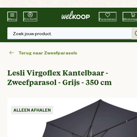
Beste Winkelketen
Tuin & Dier
Account
Favorieten
Winkelw
Menu
Zoek jouw product.
Terug naar Zweefparasols
Lesli Virgoflex Kantelbaar -
Zweefparasol - Grijs - 350 cm
ALLEEN AFHALEN