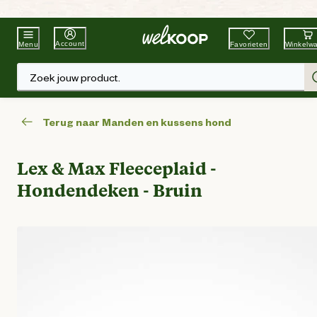
Beste Winkelketen
Tuin & Dier
Account
Favorieten
Winkelw
Menu
Zoek jouw product.
Terug naar Manden en kussens hond
Lex & Max Fleeceplaid -
Hondendeken - Bruin