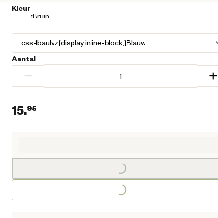
Kleur
:
Bruin
Aantal
−
+
15.
95
Huidige prijs € 15,95
Loading...
Loading...