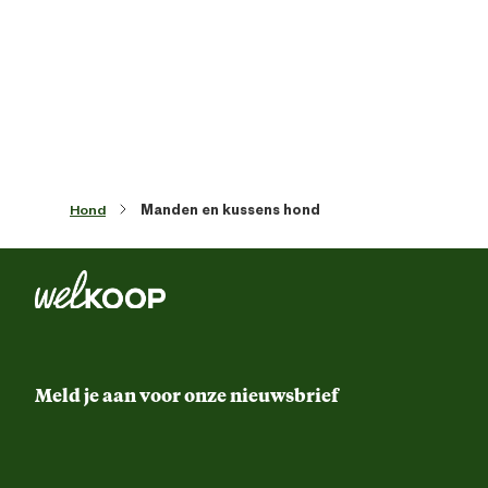
Materiaal
Polyest
Advies & Onderhoud
Onderhouds eigenschappen
Wasba
Verantwoordelijke marktdeelnemer (EU)
Hond
Manden en kussens hond
Verantwoordelijke marktdeelnemer
Johnson Petfoo
naam
Verantwoordelijke marktdeelnemer
Postbus 285, 5240 
postadres
Rosmal
Meld je aan voor onze nieuwsbrief
Verantwoordelijke marktdeelnemer
info@johnsonpetfoods.
mailadres