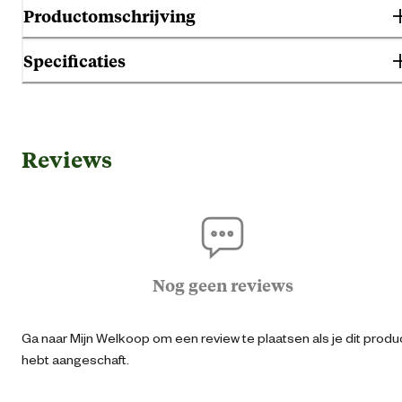
Productomschrijving
Specificaties
Gebruik & Geschiktheid
Reviews
Geschikt voor leeftijdsfase
Alle leeftijd
Algemene informatie
Ean
87197330136
Nog geen reviews
Kleur detail
Bru
Ga naar Mijn Welkoop om een review te plaatsen als je dit produ
hebt aangeschaft.
Materiaal & Samenstelling