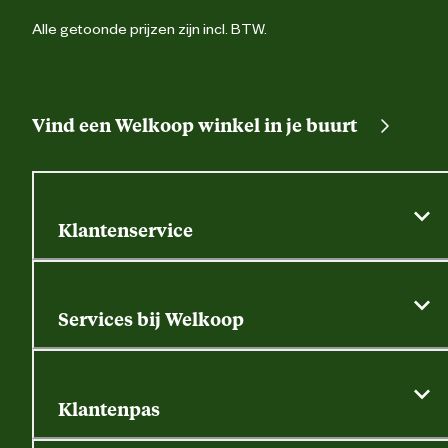
Alle getoonde prijzen zijn incl. BTW.
Vind een Welkoop winkel in je buurt
Klantenservice
Algemene actievoorwaarden
Klantenservice
Services bij Welkoop
Contactformulier
Alle services
Thuisbezorgen
Bewateringsadvies
Retouren, service en garantie
Klantenpas
Dierspecialist