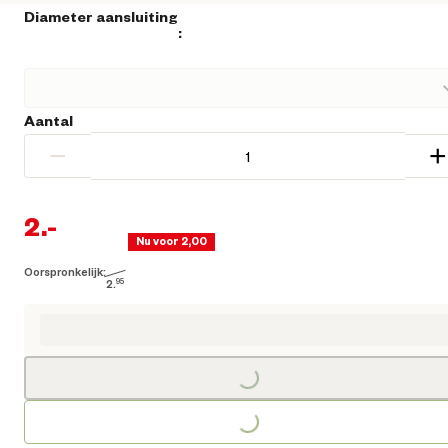
Diameter aansluiting
:
Aantal
−
+
2.
-
Nu voor 2,00
Oorspronkelijk:
Huidige prijs € 2,00
2.
95
Oorspronkelijke prijs € 2,95
Loading...
Loading...