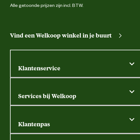
Alle getoonde prijzen zijn incl. BTW.
Vind een Welkoop winkel in je buurt
Klantenservice
Algemene actievoorwaarden
Klantenservice
Services bij Welkoop
Contactformulier
Alle services
Thuisbezorgen
Bewateringsadvies
Retouren, service en garantie
Klantenpas
Dierspecialist
Alles over de klantenpas
Gratis huisdier welkomstpakket