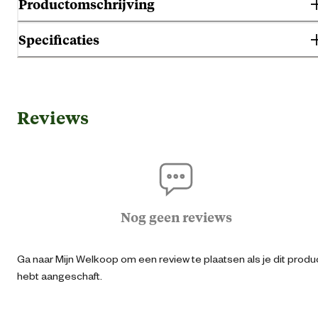
Productomschrijving
Specificaties
Algemene informatie
Reviews
Ean
40193056030
Artikel breedte
6 
Artikel diepte
1.5 
Nog geen reviews
Artikel hoogte
6 
Ga naar Mijn Welkoop om een review te plaatsen als je dit produ
hebt aangeschaft.
Diameter aansluiting
32-50 