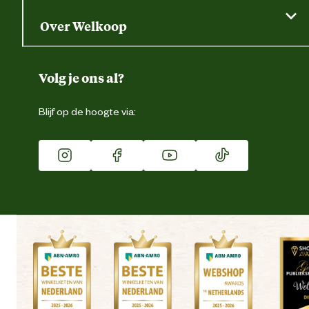
Saldo opvragen
Grondtest
Over Welkoop
Gegevens wijzigen
Over ons
Duurzaamheid
Volg je ons al?
Eigen merk
Blijf op de hoogte via:
Franchise
Vacatures
Winkels