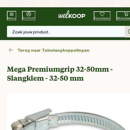
Beste Winkelketen
Tuin & Dier
Account
Favorieten
Winkelw
Menu
Zoek jouw product.
Terug naar Tuinslangkoppelingen
Mega Premiumgrip 32-50mm -
Slangklem - 32-50 mm