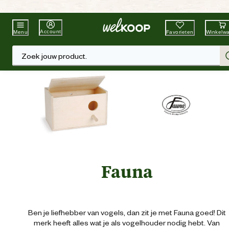
Beste Winkelketen
Tuin & Dier
Account
Favorieten
Winkelw
Menu
Zoek jouw product.
Fauna
Ben je liefhebber van vogels, dan zit je met Fauna goed! Dit
merk heeft alles wat je als vogelhouder nodig hebt. Van