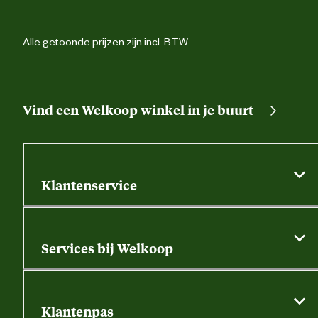
Alle getoonde prijzen zijn incl. BTW.
Vind een Welkoop winkel in je buurt
Klantenservice
Algemene actievoorwaarden
Klantenservice
Services bij Welkoop
Contactformulier
Alle services
Thuisbezorgen
Bewateringsadvies
Retouren, service en garantie
Klantenpas