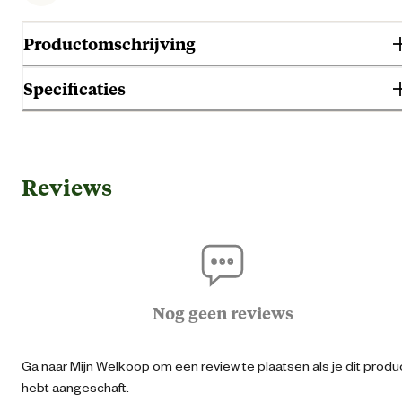
Productomschrijving
Specificaties
Gebruik & Geschiktheid
Reviews
Geschikt voor leeftijdsfase
Volwass
Geschikt voor ras
Midd
Type ras
Geschikt voor alle rass
Nog geen reviews
Algemene informatie
Ga naar Mijn Welkoop om een review te plaatsen als je dit produ
hebt aangeschaft.
Ean
87209869710