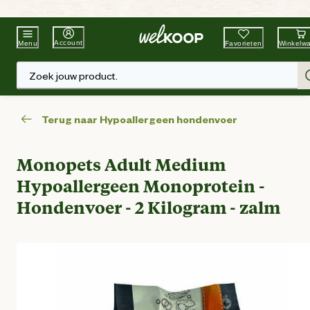
Beste Winkelketen
Tuin & Dier
Account
Favorieten
Winkelw
Menu
Zoek jouw product.
Terug naar Hypoallergeen hondenvoer
Monopets Adult Medium
Hypoallergeen Monoprotein -
Hondenvoer - 2 Kilogram - zalm