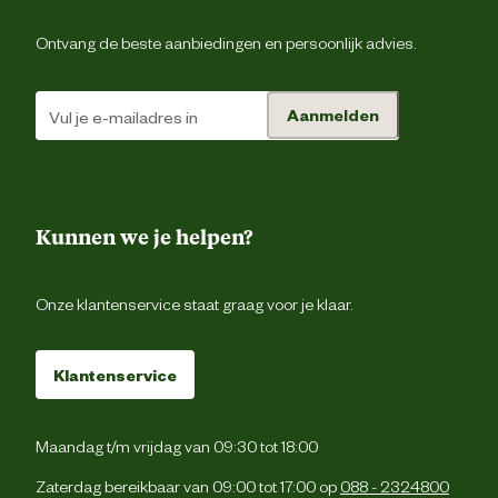
Voedingsgerelateerde
conserveermiddel
eigenschappen
Ontvang de beste aanbiedingen en persoonlijk advies.
Zonder kunstmatige kleur 
smaakstoff
Aanmelden
Hypoallerge
De dagelijkse portie voer kan variër
afhankelijk van de buitentemperatuur, 
levensstijl van het huisdier (binnen 
Kunnen we je helpen?
Voedingsvoorschrift
buiten), temperament en activiteit. Zo
ervoor dat uw huisdier altijd toega
heeft tot schoon, vers water. De metabo
energie van het voer is 3700 kcal/k
Onze klantenservice staat graag voor je klaar.
Zalm 40%, 30% verse zalm en 1
Klantenservice
gedroogde zalmproteïne, erwte
kikkererwten, erwteneiwit, zoe
aardappel, gedroogde bietenpul
Ingredienten
aardappel, mineralen, lijnzaa
Maandag t/m vrijdag van 09:30 tot 18:00
gedroogde johannesbroodpeule
gedroogde appel, zalmolie, inuline (br
Zaterdag bereikbaar van 09:00 tot 17:00 op
088 - 2324800
van FOS