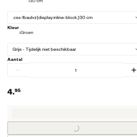
:
30 cm
Kleur
:
Groen
Aantal
−
+
4.
95
Huidige prijs € 4,95
Loading...
Loading...