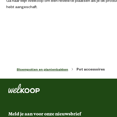
Ga naar Mijn Welkoop om een review te plaatsen als je dit produ
Artikel breedte
31 
hebt aangeschaft.
Artikel diameter
30 
Artikel diepte
1.8 
Artikel hoogte
18.7 
Kleur detail
Gro
Bloempotten en plantenbakken
Pot accessoires
Lengte
1.7 
Materiaal & Samenstelling
Meld je aan voor onze nieuwsbrief
Duurzaamheids eigenschappen
Uv-bestend