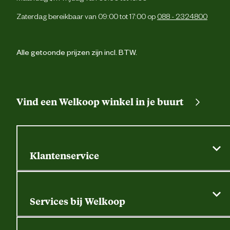
Zaterdag bereikbaar van 09:00 tot 17:00 op
088 - 2324800
Alle getoonde prijzen zijn incl. BTW.
Vind een Welkoop winkel in je buurt
Klantenservice
Algemene actievoorwaarden
Klantenservice
Services bij Welkoop
Contactformulier
Alle services
Thuisbezorgen