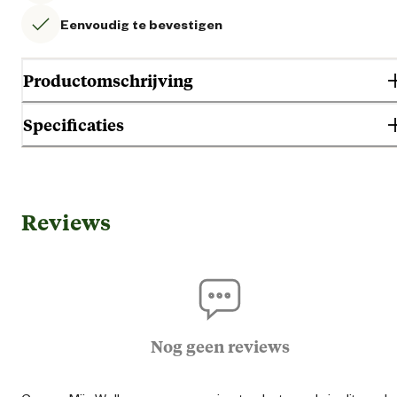
Eenvoudig te bevestigen
Productomschrijving
Specificaties
Gebruik & Geschiktheid
Reviews
Aan de mu
Geschikt voor locatie
Buit
Algemene informatie
Nog geen reviews
Ean
87113387015