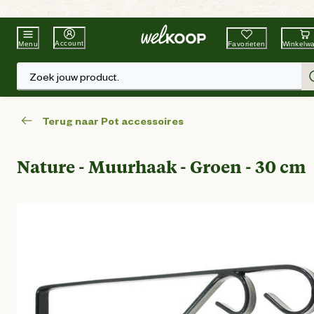
Beste Winkelketen
Tuin & Dier
Account
Favorieten
Winkelw
Menu
Zoek jouw product.
Terug naar Pot accessoires
Nature - Muurhaak - Groen - 30 cm