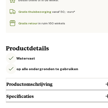
Bestel online of in de winkel.
Gratis thuisbezorging
vanaf 50,- euro*
Gratis retour
in ruim 160 winkels
Productdetails
Watervast
op alle ondergronden te gebruiken
Productomschrijving
Specificaties