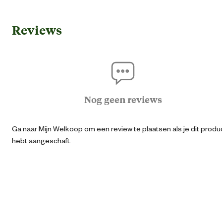
Algemene informatie
Reviews
Ean
87113382030
Artikel breedte
6.5 
Artikel diepte
1.2 
Nog geen reviews
Artikel hoogte
21 
Ga naar Mijn Welkoop om een review te plaatsen als je dit produ
hebt aangeschaft.
Inhoud consumenten eenheid
2 Stu
Kleur detail
Zwa
Materiaal & Samenstelling