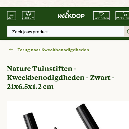
Beste Winkelketen
Tuin & Dier
Account
Favorieten
Winkelw
Menu
Zoek jouw product.
Terug naar Kweekbenodigdheden
Nature Tuinstiften -
Kweekbenodigdheden - Zwart -
21x6.5x1.2 cm