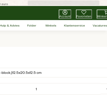
0 euro
Account
Favorieten
Winke
Hulp & Advies
Folder
Winkels
Klantenservice
Vacatures