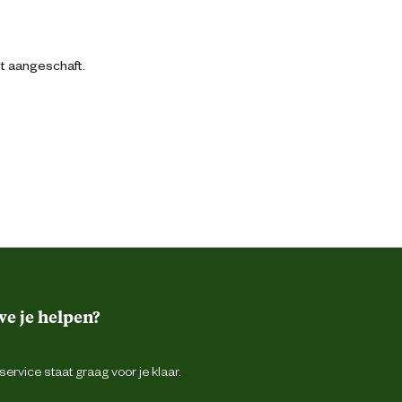
bt aangeschaft.
e je helpen?
ervice staat graag voor je klaar.