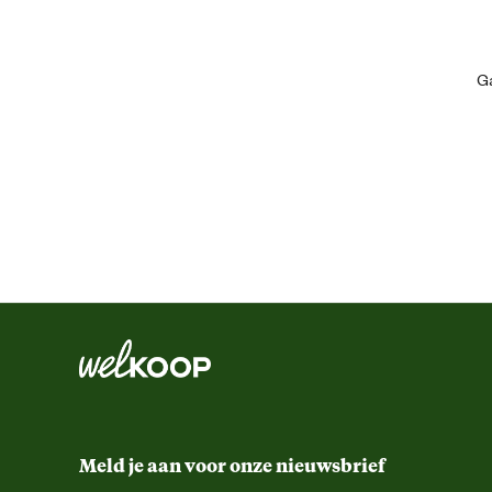
Artikel hoogte
Ga
Inhoud consumenten eenheid
Kleur detail
Materiaal & Samenstelling
Biologisch
Materiaal
Meld je aan voor onze nieuwsbrief