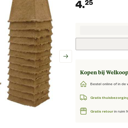
4.
25
Huidige
Kopen bij Welkoop
Bestel online of in de 
Gratis thuisbezorgin
Gratis retour
in ruim 