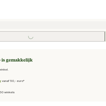
 prijs € 4,25
Loading...
 is gemakkelijk
winkel.
g
vanaf 50,- euro*
160 winkels