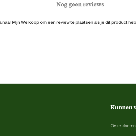
Nog geen reviews
28 cm
 naar Mijn Welkoop om een review te plaatsen als je dit product he
14 Stuks
Bruin
Ja
Kunnen w
ABS
Onze klantens