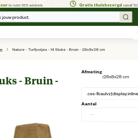
tour
in ruim 160 winkels
Gratis thuisbezorgd
vanaf 5
 jouw product.
Nature - Turfpotjes - 14 Stuks - Bruin - 28x8x28 cm
en
Afmeting
:
28x8x28 cm
uks - Bruin -
Aantal
−