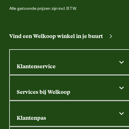
Alle getoonde prijzen zijn incl. BTW.
Vind een Welkoop winkel in je buurt
Klantenservice
Algemene actievoorwaarden
Klantenservice
Services bij Welkoop
Contactformulier
Alle services
Thuisbezorgen
Bewateringsadvies
Retouren, service en garantie
Klantenpas
Dierspecialist