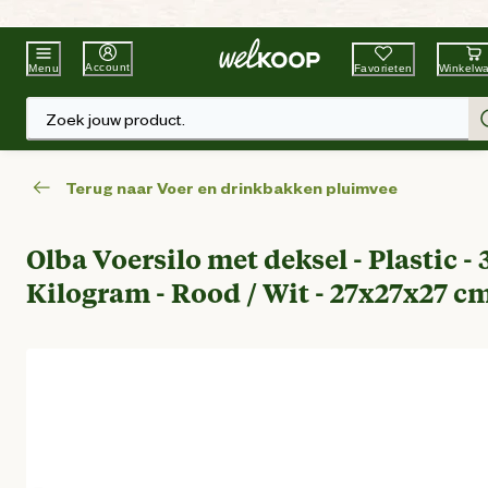
Beste Winkelketen
Tuin & Dier
Account
Favorieten
Winkelw
Menu
Zoek jouw product.
Terug naar Voer en drinkbakken pluimvee
Olba Voersilo met deksel - Plastic - 
Kilogram - Rood / Wit - 27x27x27 c