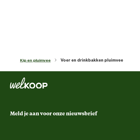
Artikel diepte
27 
Artikel hoogte
27 
Inhoud consumenten eenheid
3 Kilogr
Kip en pluimvee
Voer en drinkbakken pluimvee
Kleur detail
Rood / W
Materiaal & Samenstelling
Materiaal
Kunstst
Meld je aan voor onze nieuwsbrief
Verantwoordelijke marktdeelnemer (EU)
Verantwoordelijke
OLB
marktdeelnemer naam