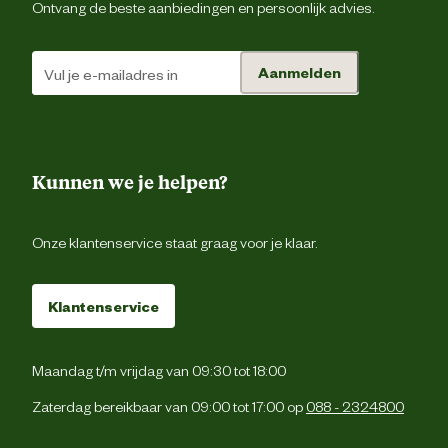
Ontvang de beste aanbiedingen en persoonlijk advies.
Verantwoordelijke
Energieweg 4, 5145 
marktdeelnemer postadres
Waalwijk, the Netherlan
Aanmelden
Verantwoordelijke
backoffice@beeztees.c
marktdeelnemer mailadres
Kunnen we je helpen?
Onze klantenservice staat graag voor je klaar.
Klantenservice
Maandag t/m vrijdag van 09:30 tot 18:00
Zaterdag bereikbaar van 09:00 tot 17:00 op
088 - 2324800