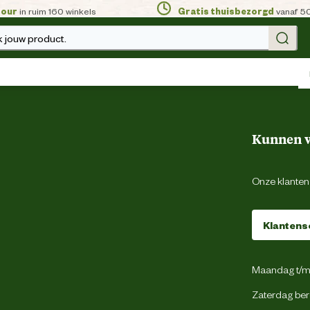
tour
in ruim 160 winkels
Gratis thuisbezorgd
vanaf 5
 jouw product.
Kunnen w
Onze klantens
Klantens
Maandag t/m 
Zaterdag ber