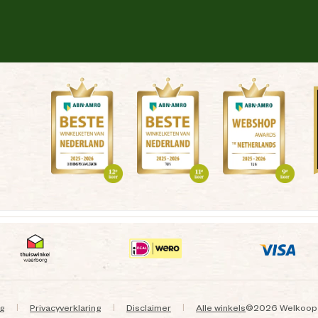
ng
Privacyverklaring
Disclaimer
Alle winkels
©
2026 Welkoop
|
|
|