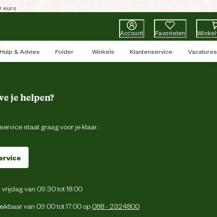
0 euro
Account
Favorieten
Winke
Hulp & Advies
Folder
Winkels
Klantenservice
Vacatures
e je helpen?
ervice staat graag voor je klaar.
ervice
vrijdag van 09:30 tot 18:00
eikbaar van 09:00 tot 17:00 op
088 - 2324800