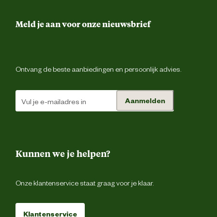
Kleur detail
bru
Meld je aan voor onze nieuwsbrief
Type speelgoed
Gebitspeelt
Advies & Onderhoud
Ontvang de beste aanbiedingen en persoonlijk advies.
Wanneer je merkt dat het hondenspeeltje beschadi
raakt en/of je hond er delen van afbijt is het beter om h
Advies
Aanmelden
hondenspeeltje te vervangen. Hou daarom altijd je ho
gebruik
in de gaten wanneer hij/zij met speelgoed aan het spel
Kunnen we je helpen?
Onze klantenservice staat graag voor je klaar.
Klantenservice