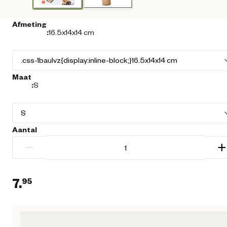
Afmeting
:
16.5x14x14 cm
Maat
:
S
Aantal
−
+
7.
95
Huidige prijs € 7,95