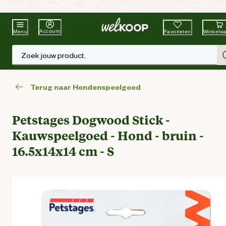
Beste Winkelketen
Tuin & Dier
Account
Favorieten
Winkelw
Menu
Zoek jouw product.
Terug naar Hondenspeelgoed
Petstages Dogwood Stick -
Kauwspeelgoed - Hond - bruin -
16.5x14x14 cm - S