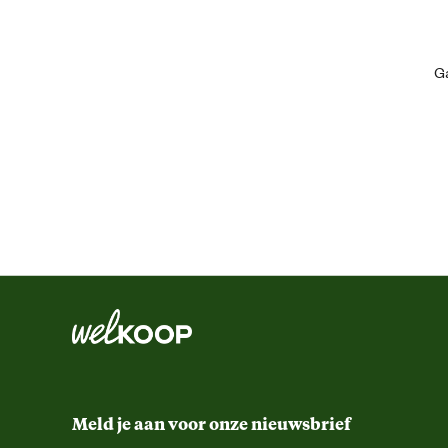
Algemene informatie
Ga
Ean
Artikel breedte
Artikel diepte
Artikel hoogte
Kleur detail
Techniek & Eigenschappen
Meld je aan voor onze nieuwsbrief
Vermogen