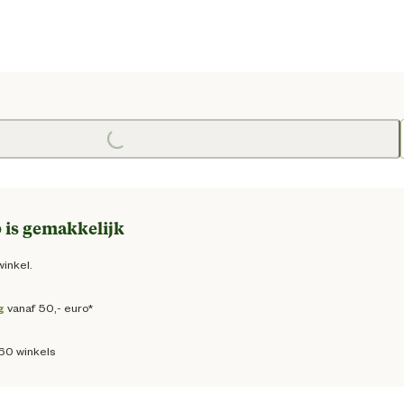
e prijs € 16,95
Loading...
 is gemakkelijk
winkel.
g
vanaf 50,- euro*
160 winkels