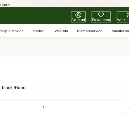
0 euro
Account
Favorieten
Winke
Hulp & Advies
Folder
Winkels
Klantenservice
Vacatures