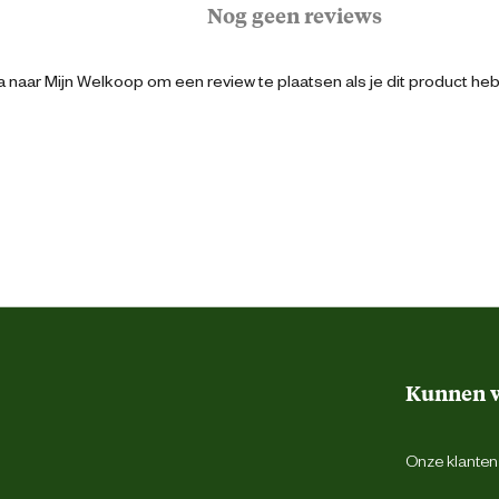
Nog geen reviews
 naar Mijn Welkoop om een review te plaatsen als je dit product he
8711500115799
11 cm
11 cm
14 cm
Wit
Kunnen w
Onze klantens
175 watt