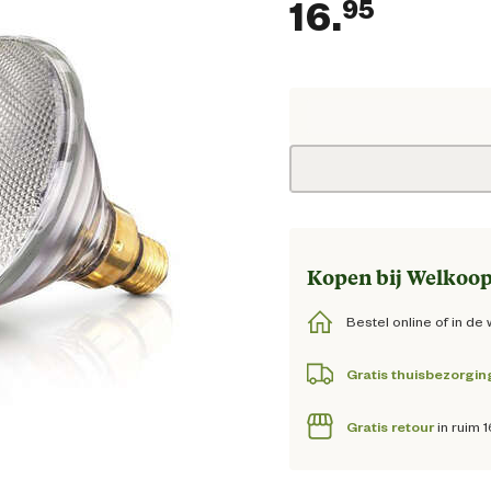
16.
95
Huidig
Kopen bij Welkoop
Bestel online of in de 
Gratis thuisbezorgin
Gratis retour
in ruim 