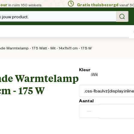
tour
in ruim 160 winkels
Gratis thuisbezorgd
vanaf 5
 jouw product.
de Warmtelamp - 175 Watt - Wit - 14x11x11 cm - 175 W
Kleur
:
Wit
ende Warmtelamp
 cm - 175 W
Aantal
−