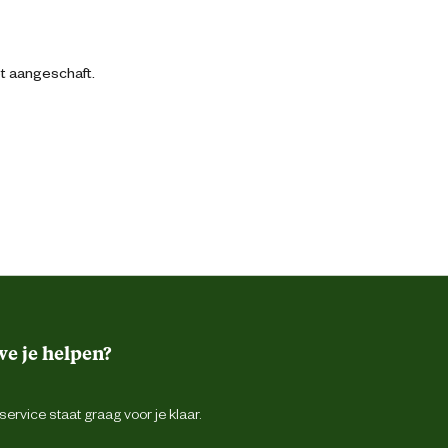
bt aangeschaft.
e je helpen?
ervice staat graag voor je klaar.