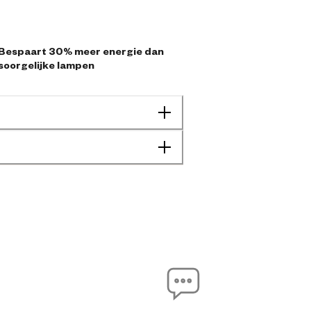
Bespaart 30% meer energie dan
soorgelijke lampen
Kip
Pluimvee
Schaap