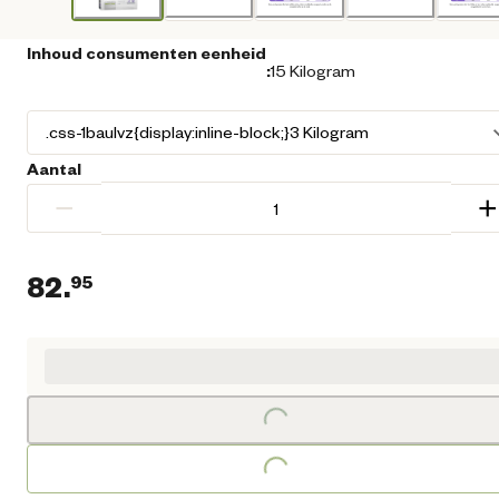
Inhoud consumenten eenheid
:
15 Kilogram
Aantal
−
+
82.
95
Huidige prijs € 82,95
Loading...
Loading...