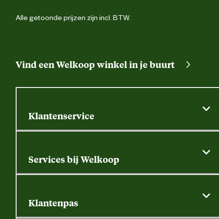
Alle getoonde prijzen zijn incl. BTW.
Vind een Welkoop winkel in je buurt
Klantenservice
Algemene actievoorwaarden
Klantenservice
Services bij Welkoop
Contactformulier
Alle services
Thuisbezorgen
Bewateringsadvies
Retouren, service en garantie
Klantenpas
Dierspecialist