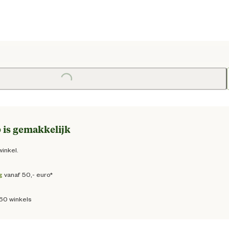
e prijs € 23,95
Loading...
Loa
 is gemakkelijk
winkel.
g
vanaf 50,- euro*
160 winkels