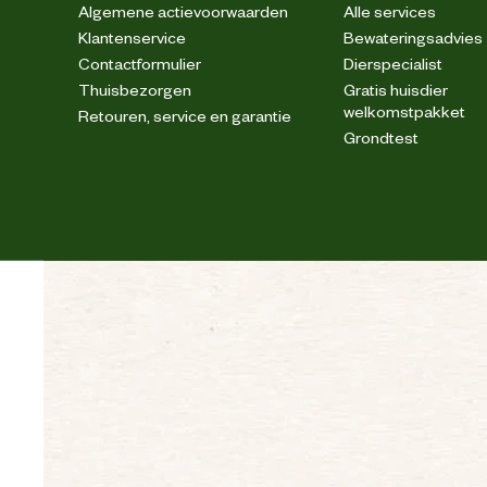
Algemene actievoorwaarden
Alle services
gedehydreerd gevogelte, mais, tarwe,
Klantenservice
Bewateringsadvies
gevogelte eiwithydrolysaa
Contactformulier
Dierspecialist
hemoglobinepoeder, mineralen (kalium
Ingredienten
hydrolysaat van gist, bloedplasma, zon
Thuisbezorgen
Gratis huisdier
celzouten (dioscorea, curculig
welkomstpakket
Retouren, service en garantie
celzouten nr. 1,2,5,7) (0.075%), gl
Grondtest
Nutritionele
MINERALEN: Calcium 1.1%, Fosfor 0.8
toevoegingen
Advies & Onderhoud
Alle Prins-voedingen kun
houdbaarheidsdatum. Echter, de voedi
blootgesteld aan lucht, zuurstof en vocht.
openen op een goede manier te bewaren, bij 
op een droge, koele en donkere plaats. Om 
Bewaaradvies
min mogelijk bloot te stellen aan zuurstof, vo
gebruiken zodat u een kleine voorraad hee
deze bewaardoos dan af en toe bijvullen
dichtgemaakte verpakking. Zo behoudt u zo go