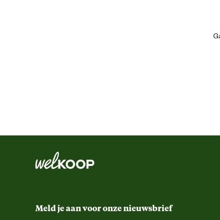
Geschikt voor ras
Ga
Type ras
Algemene informatie
Ean
Artikel breedte
Artikel diepte
Meld je aan voor onze nieuwsbrief
Artikel hoogte