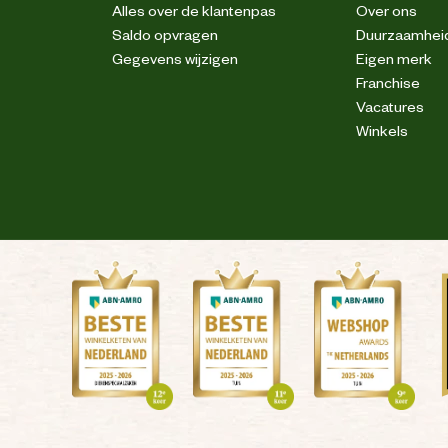
Alles over de klantenpas
Over ons
 dierlijke vetten (rund), rijst, maisgluten,
Saldo opvragen
Duurzaamhei
t, gedroogde cichoreipulp, maltodextrine,
Gegevens wijzigen
Eigen merk
chloride, kopersulfaat), zalmolie (0.5%),
nebloemolie, kruidenextracten & schüssler
Franchise
o, dipsacus, drynaria, psoralea, Schüssler
Vacatures
ucosamine (500mg), chondroitine (500mg),
Fructo-Oligo-Sachariden (FOS) (400mg).
Winkels
%, Kalium 0.7%, Magnesium 0.1%, Natrium
0.4%.
nen na opening gebruikt worden tot aan de
ng wordt na de opening van de verpakking
 Het is daarom belangrijk de voeding na het
voorkeur in een (luchtdichte) bewaardoos
de geopende verpakking en de voeding zo
cht en licht kunt u een kleinere bewaardoos
ft voor een bijvoorbeeld een week. U kunt
 uit de grotere bewaardoos of uit de goed
ed mogelijk de smakelijkheid en kwaliteit