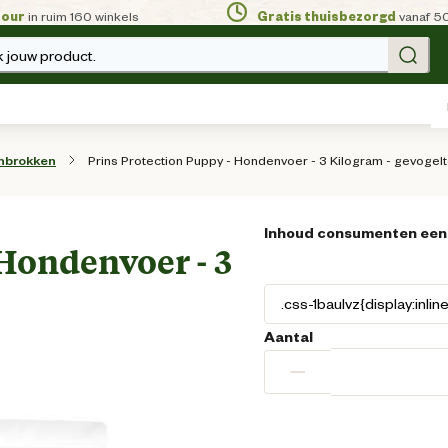
tour
in ruim 160 winkels
Gratis thuisbezorgd
vanaf 5
 jouw product.
Prins Protection Puppy - Hondenvoer - 3 Kilogram - gevogel
nbrokken
Inhoud consumenten een
 Hondenvoer - 3
Aantal
−