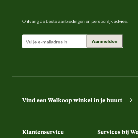
Inhoud consumenten eenheid
Ontvang de beste aanbiedingen en persoonlijk advies.
Ondersteund
Aanmelden
Smaak aroma detail
Ter ondersteuning van
Materiaal & Samenstelling
Vind een Welkoop winkel in je buurt
Type voer
Voedingsvoorschrift
Klantenservice
Services bij W