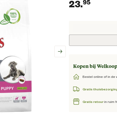
23.
95
Huidig
Kopen bij Welkoop
Bestel online of in de 
Gratis thuisbezorgin
Gratis retour
in ruim 