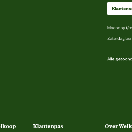
Klantens
3 Kilogram
Maandag t/m 
Soepele gewrichten
Zaterdag ber
gevogelte
Alle getoonde
Hart
Geperste brok
Zie verpakking
elkoop
Klantenpas
Over Wel