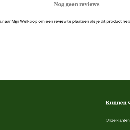
Nog geen reviews
Groot
 naar Mijn Welkoop om een review te plaatsen als je dit product he
Middel
Geschikt voor alle rassen
8713595191467
20 cm
Kunnen w
11 cm
Onze klantens
35 cm