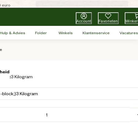
0 euro
Account
Favorieten
Winke
Hulp & Advies
Folder
Winkels
Klantenservice
Vacatures
te
heid
:
3 Kilogram