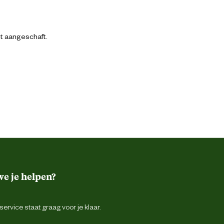
bt aangeschaft.
e je helpen?
ervice staat graag voor je klaar.