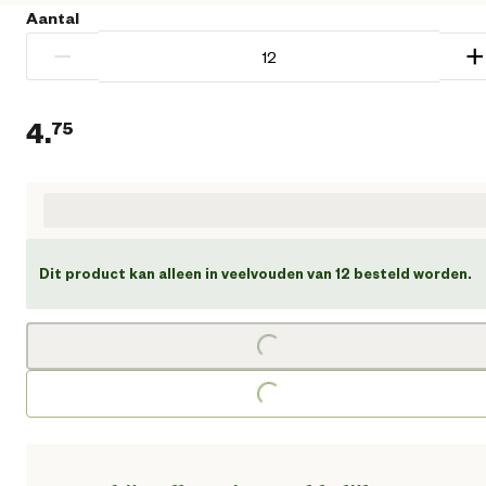
Aantal
−
+
4.
75
Huidige prijs € 4,75
Dit product kan alleen in veelvouden van 12 besteld worden.
Loading...
Loading...