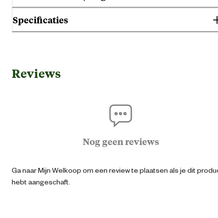
Specificaties
Gebruik & Geschiktheid
Reviews
Alle leeftijd
Geschikt voor leeftijdsfase
Seni
Volwass
Nog geen reviews
Geschikt voor ras
Alle ras groott
Ga naar Mijn Welkoop om een review te plaatsen als je dit produ
Type ras
Geschikt voor alle rass
hebt aangeschaft.
Algemene informatie