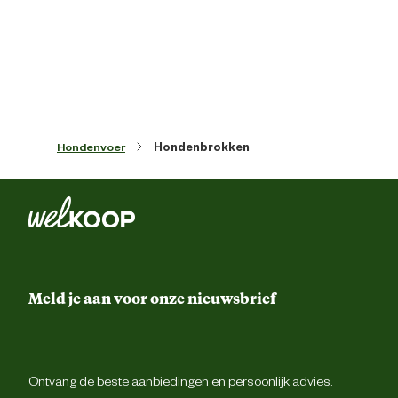
Ean
85956025332
Inhoud consumenten eenheid
800 Gr
Materiaal & Samenstelling
Hondenvoer
Hondenbrokken
Type voer
Natvo
Wanr de Profine Salami als volledi
voeding wordt gebruikt, vind je 
aanbevolen hoeveelheden in de voertabe
Voedingsvoorschrift
of je kunt de dagelijkse portie verlagen 
met brokken aanvullen. Zorg dat jouw ho
Meld je aan voor onze nieuwsbrief
altijd over voldoende vers drinkwat
beschik
86% kippenvlees en kippenorganen, 
Ontvang de beste aanbiedingen en persoonlijk advies.
zalm, 4% groente (wortel, groene erwten