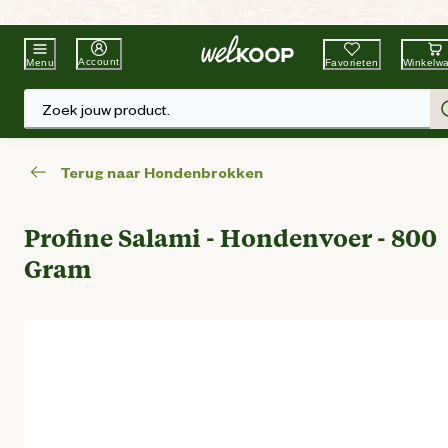
Beste Winkelketen
Tuin & Dier
Account
Favorieten
Winkelw
Menu
Zoek jouw product.
Terug naar Hondenbrokken
Profine Salami - Hondenvoer - 800
Gram