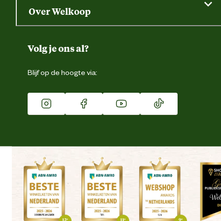
Saldo opvragen
Grondtest
Over Welkoop
Gegevens wijzigen
Over ons
Duurzaamheid
Volg je ons al?
Eigen merk
Blijf op de hoogte via:
Franchise
Vacatures
Winkels