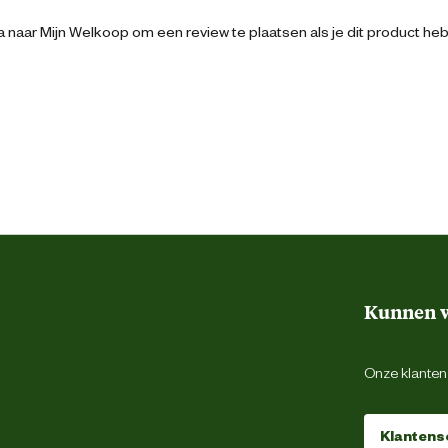
 naar Mijn Welkoop om een review te plaatsen als je dit product he
4019726000511
9.8 cm
3.2 cm
6.2 cm
Kunnen w
Geel
Onze klantens
Klantens
Was