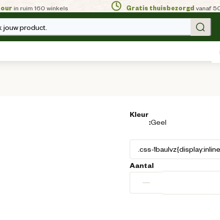
tour
in ruim 160 winkels
Gratis thuisbezorgd
vanaf 5
 jouw product.
Kleur
:
Geel
Aantal
−