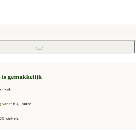
Loading...
 prijs € 5,95
 is gemakkelijk
winkel.
g
vanaf 50,- euro*
160 winkels