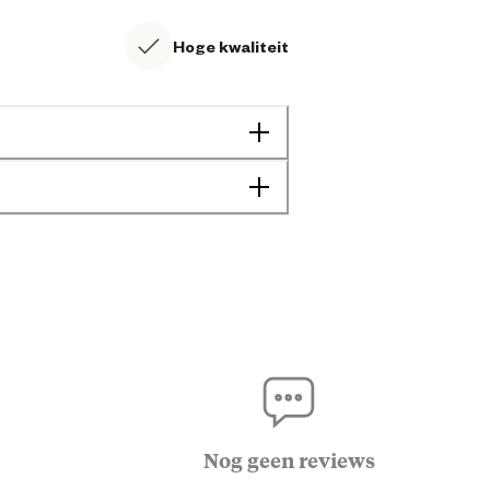
Hoge kwaliteit
Koe
Paard
Rund
Schaap
Nog geen reviews