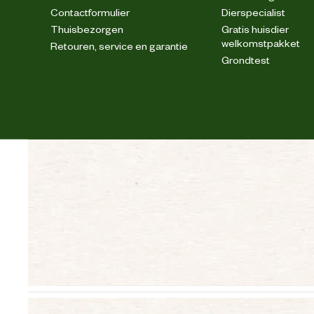
Contactformulier
Dierspecialist
Thuisbezorgen
Gratis huisdier
welkomstpakket
Retouren, service en garantie
Grondtest