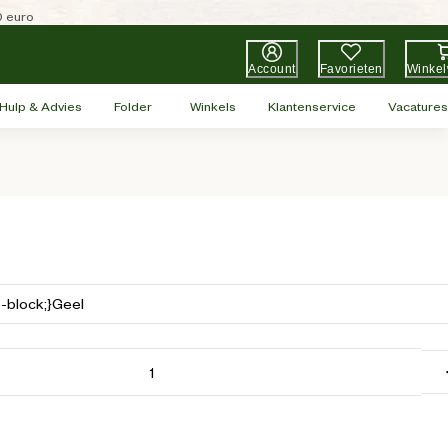
0 euro
Account
Favorieten
Winke
Hulp & Advies
Folder
Winkels
Klantenservice
Vacatures