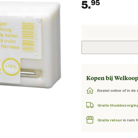
5.
95
Huidige
Kopen bij Welkoop
Bestel online of in de 
Gratis thuisbezorgin
Gratis retour
in ruim 