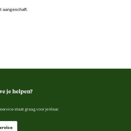
bt aangeschaft.
e je helpen?
ervice staat graag voor je klaar.
ervice