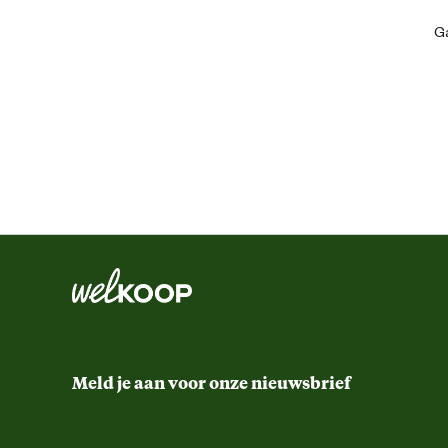
Algemene informatie
Ga
Ean
Artikel breedte
Artikel diepte
Artikel hoogte
Kleur detail
Materiaal & Samenstelling
Meld je aan voor onze nieuwsbrief
Materiaal