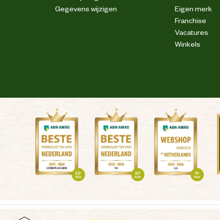
Gegevens wijzigen
Eigen merk
Franchise
Vacatures
Winkels